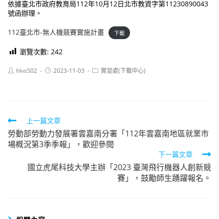
依據臺北市政府教育局112年10月12日北市教資字第11230890043
號函辦理。
112臺北市-無人機競賽實施計畫
下載
瀏覽次數:
242
Post
Post
Post
hlvs502
2023-11-03
實習處(下載中心)
author:
published:
category:
Read
上一篇文章
勞動部勞動力發展署雲嘉南分署「112年雲嘉南地區就業市
more
場概況第3季季報」，歡迎參閱
articles
下一篇文章
國立虎尾科技大學主辦「2023 臺灣飛行機器人創新競
賽」，鼓勵師生踴躍報名。