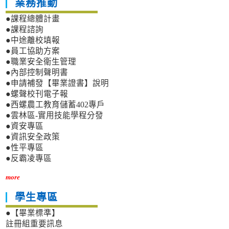
業務推動
●課程總體計畫
●課程諮詢
●中途離校填報
●員工協助方案
●職業安全衛生管理
●內部控制聲明書
●申請補發【畢業證書】說明
●螺聲校刊電子報
●西螺農工教育儲蓄402專戶
●雲林區-實用技能學程分發
●資安專區
●資訊安全政策
●性平專區
●反霸凌專區
more
學生專區
●【畢業標準】
註冊組重要訊息