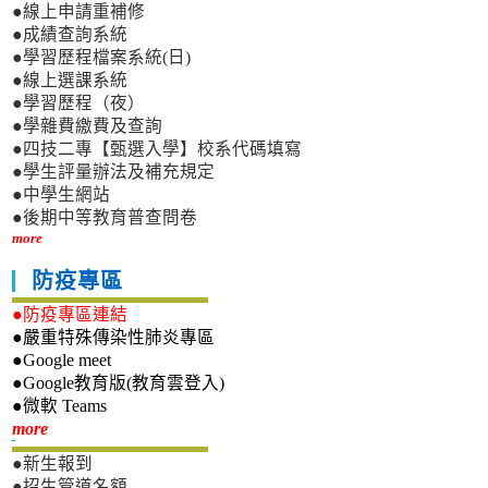
●線上申請重補修
●成績查詢系統
●學習歷程檔案系統(日)
●線上選課系統
●學習歷程（夜）
●學雜費繳費及查詢
●四技二專【甄選入學】校系代碼填寫
●學生評量辦法及補充規定
●中學生網站
●後期中等教育普查問卷
more
防疫專區
●防疫專區連結
●嚴重特殊傳染性肺炎專區
●Google meet
●Google教育版(教育雲登入)
●微軟 Teams
新生專區
more
●新生報到
●招生管道名額