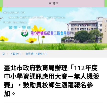
跳
選單
轉
至
主
要
內
容
>
下載中心
>
實習處(下載中心)
臺北市政府教育局辦理「112年度
中小學資通訊應用大賽－無人機競
賽」，鼓勵貴校師生踴躍報名參
加。