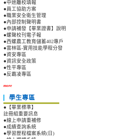
●中途離校填報
●員工協助方案
●職業安全衛生管理
●內部控制聲明書
●申請補發【畢業證書】說明
●螺聲校刊電子報
●西螺農工教育儲蓄402專戶
●雲林區-實用技能學程分發
●資安專區
●資訊安全政策
●性平專區
●反霸凌專區
more
學生專區
●【畢業標準】
註冊組重要訊息
●線上申請重補修
●成績查詢系統
●學習歷程檔案系統(日)