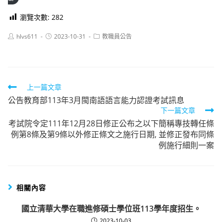
瀏覽次數:
282
Post
Post
Post
hlvs611
2023-10-31
教職員公告
author:
published:
category:
Read
上一篇文章
公告教育部113年3月閩南語語言能力認證考試訊息
more
下一篇文章
articles
考試院令定111年12月28日修正公布之以下簡稱專技轉任條
例第8條及第9條以外修正條文之施行日期, 並修正發布同條
例施行細則一案
相關內容
國立清華大學在職進修碩士學位班113學年度招生。
2023-10-03