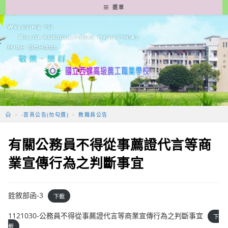
跳
選單
轉
至
主
要
內
容
>
-首頁公告(勿勾選)
>
教職員公告
有關公務員不得從事薦證代言等商
業宣傳行為之判斷事宜
銓敘部函-3
下載
1121030-公務員不得從事薦證代言等商業宣傳行為之判斷事宜
下
載