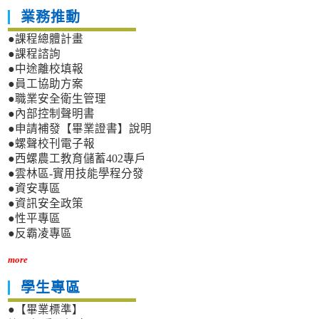
業務推動
●課程總體計畫
●課程諮詢
●中途離校填報
●員工協助方案
●職業安全衛生管理
●內部控制聲明書
●申請補發【畢業證書】說明
●螺聲校刊電子報
●西螺農工教育儲蓄402專戶
●雲林區-實用技能學程分發
●資安專區
●資訊安全政策
●性平專區
●反霸凌專區
more
學生專區
●【畢業標準】