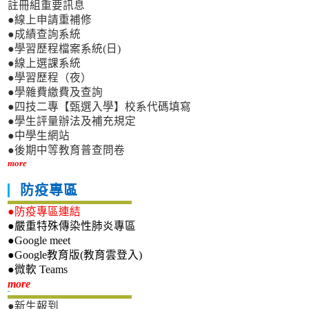
註冊組重要訊息
●線上申請重補修
●成績查詢系統
●學習歷程檔案系統(日)
●線上選課系統
●學習歷程（夜）
●學雜費繳費及查詢
●四技二專【甄選入學】校系代碼填寫
●學生評量辦法及補充規定
●中學生網站
●後期中等教育普查問卷
more
防疫專區
●防疫專區連結
●嚴重特殊傳染性肺炎專區
●Google meet
●Google教育版(教育雲登入)
●微軟 Teams
新生專區
more
●新生報到