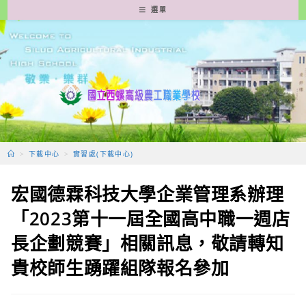
跳
選單
轉
至
主
要
內
容
>
下載中心
>
實習處(下載中心)
宏國德霖科技大學企業管理系辦理
「2023第十一屆全國高中職一週店
長企劃競賽」相關訊息，敬請轉知
貴校師生踴躍組隊報名參加