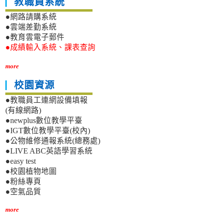
教職員系統
●網路請購系統
●雲端差勤系統
●教育雲電子郵件
●成績輸入系統、課表查詢
more
校園資源
●教職員工連網設備填報
(有線網路)
●newplus數位教學平臺
●IGT數位教學平臺(校內)
●公物維修通報系統(總務處)
●LIVE ABC英語學習系統
●easy test
●校園植物地圖
●粉絲專頁
●空氣品質
more