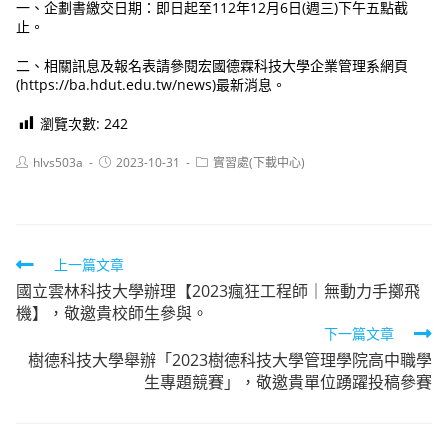
一、企劃書繳交日期：即日起至112年12月6日(週三)下午五點截
止。
二、相關訊息及報名表請參閱宏國德霖科技大學企業管理系網頁
(https://ba.hdut.edu.tw/news)最新消息。
瀏覽次數:
242
Post
Post
Post
hlvs503a
2023-10-31
實習處(下載中心)
author:
published:
category:
Read
上一篇文章
國立雲林科技大學辦理【2023瘋狂工程師｜無動力手擲飛
more
機】，敬邀貴校師生參與。
articles
下一篇文章
樹德科技大學舉辦「2023樹德科技大學管理學院高中職學
生專題競賽」，敬邀貴單位踴躍投稿參賽