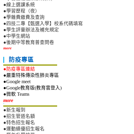
●線上選課系統
●學習歷程（夜）
●學雜費繳費及查詢
●四技二專【甄選入學】校系代碼填寫
●學生評量辦法及補充規定
●中學生網站
●後期中等教育普查問卷
more
防疫專區
●防疫專區連結
●嚴重特殊傳染性肺炎專區
●Google meet
●Google教育版(教育雲登入)
●微軟 Teams
新生專區
more
●新生報到
●招生管道名額
●特色招生報名
●運動績優招生報名