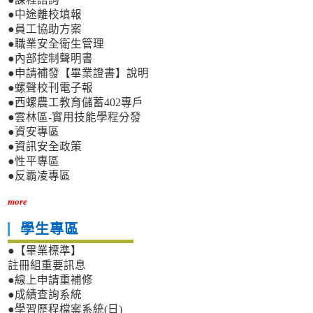
●中途離校填報
●員工協助方案
●職業安全衛生管理
●內部控制聲明書
●申請補發【畢業證書】說明
●螺聲校刊電子報
●西螺農工教育儲蓄402專戶
●雲林區-實用技能學程分發
●資安專區
●資訊安全政策
●性平專區
●反霸凌專區
more
學生專區
●【畢業標準】
註冊組重要訊息
●線上申請重補修
●成績查詢系統
●學習歷程檔案系統(日)