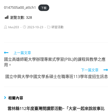
0147505a00_attch1
下載
瀏覽次數:
328
Post
Post
Post
hlvs203
2023-10-23
研習活動
author:
published:
category:
Read
上一篇文章
國立高雄師範大學辦理專案式學習(PBL)的課程與教學之應
more
用。
articles
下一篇文章
國立中興大學中國文學系碩士在職專班113學年度招生訊息
相關內容
雲林縣112年度臺灣閱讀節活動~「大家一起來說故事比