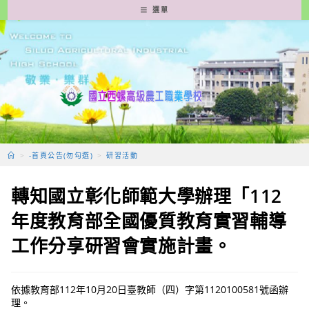
跳
選單
轉
至
主
要
內
容
>
-首頁公告(勿勾選)
>
研習活動
轉知國立彰化師範大學辦理「112
年度教育部全國優質教育實習輔導
工作分享研習會實施計畫。
依據教育部112年10月20日臺教師（四）字第1120100581號函辦
理。