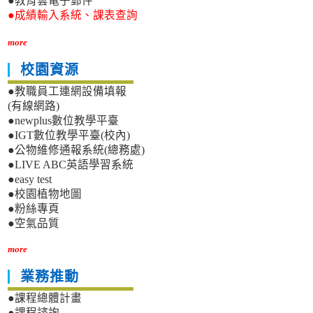
●教育雲電子郵件
●成績輸入系統、課表查詢
more
校園資源
●教職員工連網設備填報
(有線網路)
●newplus數位教學平臺
●IGT數位教學平臺(校內)
●公物維修通報系統(總務處)
●LIVE ABC英語學習系統
●easy test
●校園植物地圖
●粉絲專頁
●空氣品質
more
業務推動
●課程總體計畫
●課程諮詢