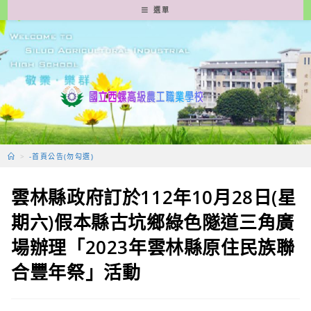
跳
選單
轉
至
主
要
內
容
>
-首頁公告(勿勾選)
雲林縣政府訂於112年10月28日(星
期六)假本縣古坑鄉綠色隧道三角廣
場辦理「2023年雲林縣原住民族聯
合豐年祭」活動