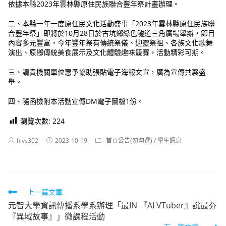
依據本縣2023年雲林縣原住民族聯合豐年祭計畫辦理。
二、本縣一年一度原住民文化活動盛事「2023年雲林縣原住民族聯
合豐年祭」即將於10月28日於古坑鄉綠色隧道三角廣場舉辦，節目
內容多元豐富，今年豐年祭有傳統祭儀、迎靈祭祖、各族文化歌舞
演出、原鄉傳統美食展示及文化體驗趣味競賽，活動精彩可期。
三、請貴機關單位惠予協助張貼電子海報文宣，廣為宣傳共襄盛
舉。
四、隨函檢附本活動宣傳DM電子圖檔1份。
瀏覽次數:
224
Post
Post
Post
hlvs302
2023-10-19
-首頁公告(勿勾選)
/
學生訊息
author:
published:
category:
Read
上一篇文章
元智大學資訊傳播系學系辦理「最IN 『AI VTuber』說最夯
more
『異域故事』」微課程活動
articles