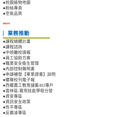
●校園植物地圖
●粉絲專頁
●空氣品質
more
業務推動
●課程總體計畫
●課程諮詢
●中途離校填報
●員工協助方案
●職業安全衛生管理
●內部控制聲明書
●申請補發【畢業證書】說明
●螺聲校刊電子報
●西螺農工教育儲蓄402專戶
●雲林區-實用技能學程分發
●資安專區
●資訊安全政策
●性平專區
●反霸凌專區