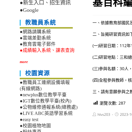
基百科
●新生入口、招生資訊
●Google
教職員系統
一、依據教育部國民及學
●網路請購系統
二、旨揭研習資訊如
●雲端差勤系統
●教育雲電子郵件
(一)研習日期：112
●成績輸入系統、課表查詢
(二)研習地點：三和
more
(三)參與名額：30
校園資源
(四)全程參與教師，
●教職員工連網設備填報
(有線網路)
三、請有意願參與之教師及
●newplus數位教學平臺
●IGT數位教學平臺(校內)
瀏覽次數:
287
●公物維修通報系統(總務處)
●LIVE ABC英語學習系統
Post
Post
hlvs203
2023-1
author:
published:
●easy test
●校園植物地圖
●粉絲專頁