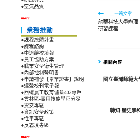
●空氣品質
Read
上一篇文章
more
龍華科技大學辦理
more
研習課程
業務推動
articles
●課程總體計畫
●課程諮詢
●中途離校填報
●員工協助方案
相關內容
●職業安全衛生管理
●內部控制聲明書
國立臺灣師範大
●申請補發【畢業證書】說明
●螺聲校刊電子報
●西螺農工教育儲蓄402專戶
●雲林區-實用技能學程分發
●資安專區
轉知-歷史學
●資訊安全政策
●性平專區
●反霸凌專區
more