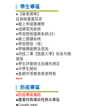
學生專區
●【畢業標準】
註冊組重要訊息
●線上申請重補修
●成績查詢系統
●學習歷程檔案系統(日)
●線上選課系統
●學習歷程（夜）
●學雜費繳費及查詢
●四技二專【甄選入學】校系代碼
填寫
●學生評量辦法及補充規定
●中學生網站
●後期中等教育普查問卷
more
防疫專區
●防疫專區連結
●嚴重特殊傳染性肺炎專區
●Google meet