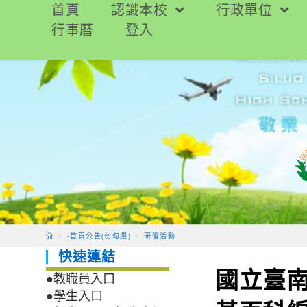
跳
首頁
認識本校
行政單位
轉
行事曆
登入
至
主
要
內
容
>
-首頁公告(勿勾選)
>
研習活動
快速連結
國立臺
●教職員入口
●學生入口