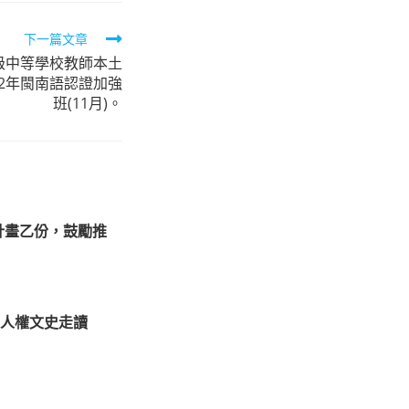
下一篇文章
級中等學校教師本土
12年閩南語認證加強
班(11月)。
計畫乙份，鼓勵推
」人權文史走讀