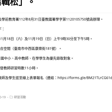
編輯松」。
前教育署112年8月31日臺教國署學字第1120105750號函辦理。
下：
年11月18日（六）及11月19日（日）上午9時30分至下午5時。
總合空間（臺南市中西區康樂街181號）。
人，國中小、高中教師、在學學生為優先錄取對象。
核發教師研習時數11小時。
學生逕至線上表單報名（連結：https://forms.gle/BM21TLrCG61d
Post
0-19
研習活動
category: