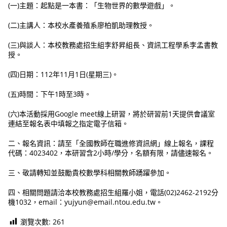
(一)主題：起點是一本書：「生物世界的數學遊戲」。
(二)主講人：本校水產養殖系廖柏凱助理教授。
(三)與談人：本校教務處招生組李舒昇組長、資訊工程學系李孟書教
授。
(四)日期：112年11月1日(星期三)。
(五)時間：下午1時至3時。
(六)本活動採用Google meet線上研習，將於研習前1天提供會議室
連結至報名表中填報之指定電子信箱。
二、報名資訊：請至「全國教師在職進修資訊網」線上報名，課程
代碼：4023402，本研習含2小時/學分，名額有限，請儘速報名。
三、敬請轉知並鼓勵貴校數學科相關教師踴躍參加。
四、相關問題請洽本校教務處招生組羅小姐，電話(02)2462-2192分
機1032，email：yujyun@email.ntou.edu.tw。
瀏覽次數:
261