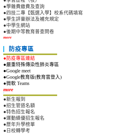
●學習歷程（夜）
●學雜費繳費及查詢
●四技二專【甄選入學】校系代碼填寫
●學生評量辦法及補充規定
●中學生網站
●後期中等教育普查問卷
more
防疫專區
●防疫專區連結
●嚴重特殊傳染性肺炎專區
●Google meet
●Google教育版(教育雲登入)
●微軟 Teams
新生專區
more
●新生報到
●招生管道名額
●特色招生報名
●運動績優招生報名
●歷年升學榜單
●日校轉學考