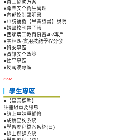
●員工協助方案
●職業安全衛生管理
●內部控制聲明書
●申請補發【畢業證書】說明
●螺聲校刊電子報
●西螺農工教育儲蓄402專戶
●雲林區-實用技能學程分發
●資安專區
●資訊安全政策
●性平專區
●反霸凌專區
more
學生專區
●【畢業標準】
註冊組重要訊息
●線上申請重補修
●成績查詢系統
●學習歷程檔案系統(日)
●線上選課系統