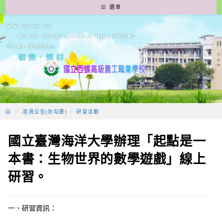
跳
選單
轉
至
主
要
內
容
>
-首頁公告(勿勾選)
>
研習活動
國立臺灣海洋大學辦理「起點是一
本書：生物世界的數學遊戲」線上
研習。
一、研習資訊：