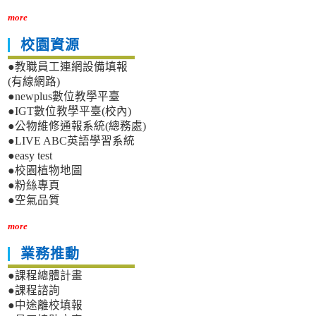
more
校園資源
●教職員工連網設備填報
(有線網路)
●newplus數位教學平臺
●IGT數位教學平臺(校內)
●公物維修通報系統(總務處)
●LIVE ABC英語學習系統
●easy test
●校園植物地圖
●粉絲專頁
●空氣品質
more
業務推動
●課程總體計畫
●課程諮詢
●中途離校填報