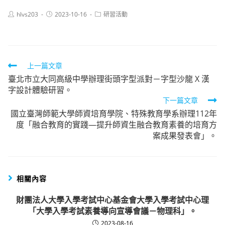
Post
Post
Post
hlvs203
2023-10-16
研習活動
author:
published:
category:
Read
上一篇文章
臺北市立大同高級中學辦理街頭字型派對－字型沙龍 X 漢
more
字設計體驗研習。
articles
下一篇文章
國立臺灣師範大學師資培育學院、特殊教育學系辦理112年
度「融合教育的實踐—提升師資生融合教育素養的培育方
案成果發表會」。
相關內容
財團法人大學入學考試中心基金會大學入學考試中心理
「大學入學考試素養導向宣導會議－物理科」。
2023-08-16