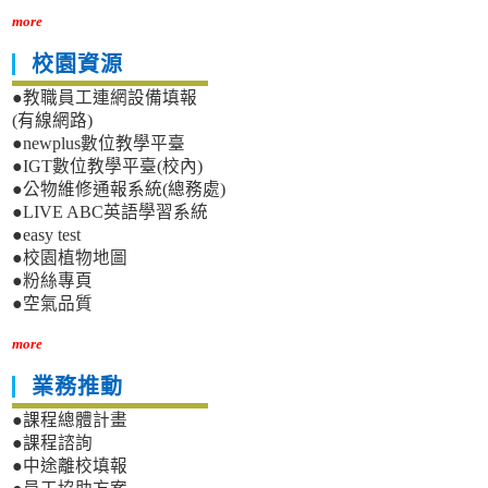
more
校園資源
●教職員工連網設備填報
(有線網路)
●newplus數位教學平臺
●IGT數位教學平臺(校內)
●公物維修通報系統(總務處)
●LIVE ABC英語學習系統
●easy test
●校園植物地圖
●粉絲專頁
●空氣品質
more
業務推動
●課程總體計畫
●課程諮詢
●中途離校填報