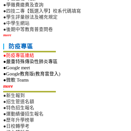
●學雜費繳費及查詢
●四技二專【甄選入學】校系代碼填寫
●學生評量辦法及補充規定
●中學生網站
●後期中等教育普查問卷
more
防疫專區
●防疫專區連結
●嚴重特殊傳染性肺炎專區
●Google meet
●Google教育版(教育雲登入)
●微軟 Teams
新生專區
more
●新生報到
●招生管道名額
●特色招生報名
●運動績優招生報名
●歷年升學榜單
●日校轉學考