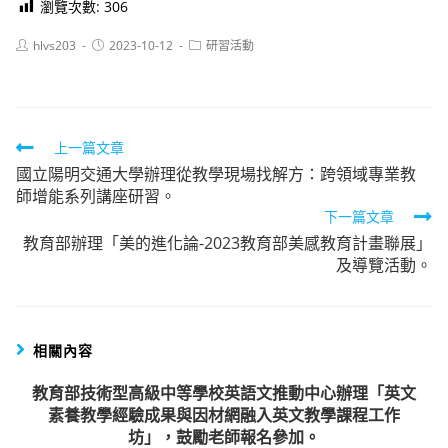
瀏覽次數:
306
Post
Post
Post
hlvs203
2023-10-12
研習活動
author:
published:
category:
Read
上一篇文章
國立陽明交通大學辦理從教學現場找解方：跨領域專業教
more
師增能系列講座研習。
articles
下一篇文章
教育部辦理「美的進化論-2023教育部美感教育計畫聯展」
及導覽活動。
相關內容
教育部技術型高級中等學校英語文推動中心辦理「英文
素養教學經驗成果與因材網融入英文教學課程工作
坊」，鼓勵老師報名參加。