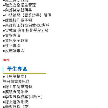
●員工協助方案
●職業安全衛生管理
●內部控制聲明書
●申請補發【畢業證書】說明
●螺聲校刊電子報
●西螺農工教育儲蓄402專戶
●雲林區-實用技能學程分發
●資安專區
●資訊安全政策
●性平專區
●反霸凌專區
more
學生專區
●【畢業標準】
註冊組重要訊息
●線上申請重補修
●成績查詢系統
●學習歷程檔案系統(日)
●線上選課系統
●學習歷程（夜）