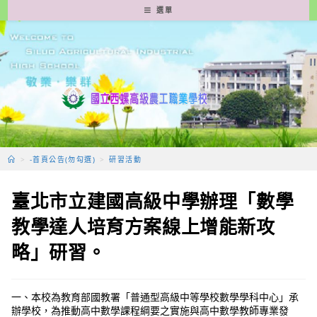
跳
選單
轉
至
主
要
內
容
>
-首頁公告(勿勾選)
>
研習活動
臺北市立建國高級中學辦理「數學
教學達人培育方案線上增能新攻
略」研習。
一、本校為教育部國教署「普通型高級中等學校數學學科中心」承
辦學校，為推動高中數學課程綱要之實施與高中數學教師專業發