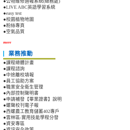
●公物維修通報系統(總務處)
●LIVE ABC英語學習系統
●easy test
●校園植物地圖
●粉絲專頁
●空氣品質
more
業務推動
●課程總體計畫
●課程諮詢
●中途離校填報
●員工協助方案
●職業安全衛生管理
●內部控制聲明書
●申請補發【畢業證書】說明
●螺聲校刊電子報
●西螺農工教育儲蓄402專戶
●雲林區-實用技能學程分發
●資安專區
●資訊安全政策