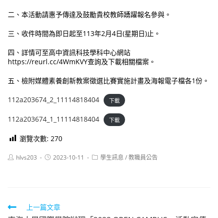
二、本活動請惠予傳達及鼓勵貴校教師踴躍報名參與。
三、收件時間為即日起至113年2月4日(星期日)止。
四、詳情可至高中資訊科技學科中心網站
https://reurl.cc/4WmKVY查詢及下載相關檔案。
五、檢附媒體素養創新教案徵選比賽實施計畫及海報電子檔各1份。
112a203674_2_11114818404
下載
112a203674_1_11114818404
下載
瀏覽次數:
270
Post
Post
Post
hlvs203
2023-10-11
學生訊息
/
教職員公告
author:
published:
category:
Read
上一篇文章