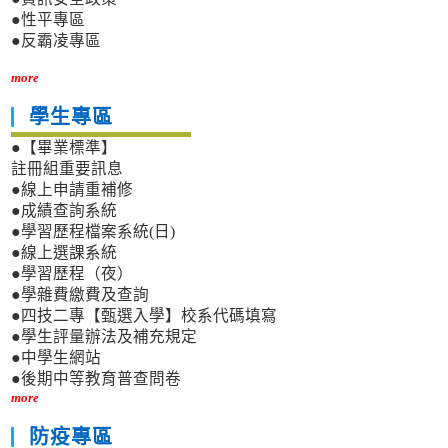
●性平專區
●反霸凌專區
more
學生專區
●【畢業標準】
註冊組重要訊息
●線上申請重補修
●成績查詢系統
●學習歷程檔案系統(日)
●線上選課系統
●學習歷程（夜）
●學雜費繳費及查詢
●四技二專【甄選入學】校系代碼填寫
●學生評量辦法及補充規定
●中學生網站
●後期中等教育普查問卷
more
防疫專區