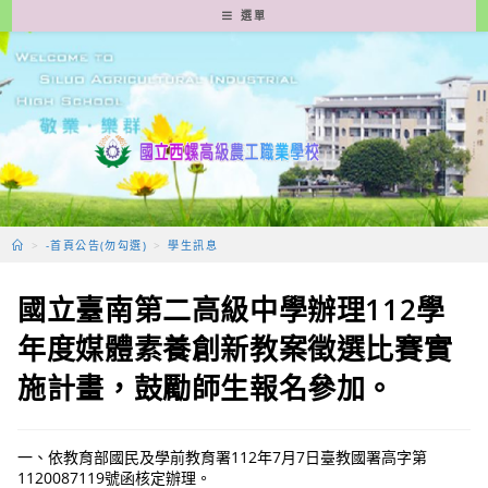
跳
選單
轉
至
主
要
內
容
>
-首頁公告(勿勾選)
>
學生訊息
國立臺南第二高級中學辦理112學
年度媒體素養創新教案徵選比賽實
施計畫，鼓勵師生報名參加。
一、依教育部國民及學前教育署112年7月7日臺教國署高字第
1120087119號函核定辦理。