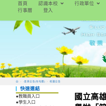
跳
首頁
認識本校
行政單位
轉
行事曆
登入
至
主
要
內
容
>
-首頁公告(勿勾選)
>
校園公告
快速連結
國立高
●教職員入口
●學生入口