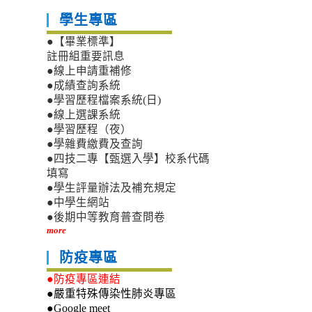
學生專區
●【畢業標準】
註冊組重要訊息
●線上申請重補修
●成績查詢系統
●學習歷程檔案系統(日)
●線上選課系統
●學習歷程（夜）
●學雜費繳費及查詢
●四技二專【甄選入學】校系代碼
填寫
●學生評量辦法及補充規定
●中學生網站
●後期中等教育普查問卷
more
防疫專區
●防疫專區連結
●嚴重特殊傳染性肺炎專區
●Google meet