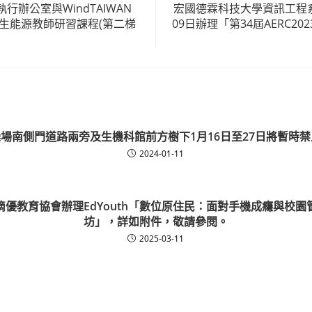
行辦公室與WindTAIWAN
宏國德霖科技大學資訊工程系
再生能源教師研習課程(第二梯
09日辦理「第34屆AERC2
場南側門道路兩旁及生機科館前方樹下1月16日至27日將暫時
2024-01-11
滴優教育協會辦理EdYouth「數位原住⺠：面對手機成癮與校園
坊」，詳如附件，敬請參閱。
2025-03-11