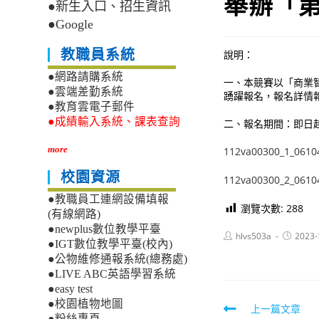
舉辦「
●新生入口、招生資訊
●Google
教職員系統
說明：
●網路請購系統
一、本競賽以「商業智
●雲端差勤系統
踴躍報名，報名詳情報名詳情
●教育雲電子郵件
●成績輸入系統、課表查詢
二、報名期間：即日起
more
112va00300_1_0610
校園資源
112va00300_2_0610
●教職員工連網設備填報
瀏覽次數:
288
(有線網路)
●newplus數位教學平臺
Post
Post
hlvs503a
2023-
●IGT數位教學平臺(校內)
author:
published
●公物維修通報系統(總務處)
●LIVE ABC英語學習系統
●easy test
●校園植物地圖
Read
上一篇文章
●粉絲專頁