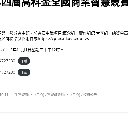
第四屆高科盃全國商業智慧競
慧」發想為主題，分為高中職項目(概念組、實作組)及大學組，總獎金高達6
請參閱附件或https://cpt.ic.nkust.edu.tw/。
至112年11月1日星期三中午12時。
4727230
下載
4727230
下載
Post
10-11
實習處(下載中心)
/
實習輔導組(下載中心)
/
校園公告
:
category: