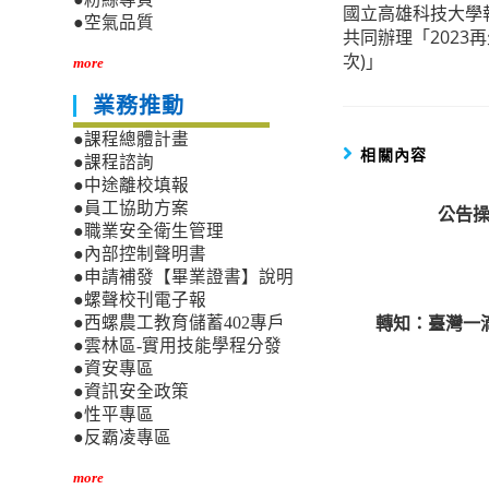
國立高雄科技大學執
more
●空氣品質
共同辦理「2023
articles
次)」
more
業務推動
●課程總體計畫
相關內容
●課程諮詢
●中途離校填報
●員工協助方案
公告操
●職業安全衛生管理
●內部控制聲明書
●申請補發【畢業證書】說明
●螺聲校刊電子報
轉知：臺灣一
●西螺農工教育儲蓄402專戶
●雲林區-實用技能學程分發
●資安專區
●資訊安全政策
●性平專區
●反霸凌專區
more