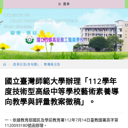
跳
選單
轉
至
主
要
內
容
>
-首頁公告(勿勾選)
>
教職員公告
國立臺灣師範大學辦理「112學年
度技術型高級中等學校藝術素養導
向教學與評量教案徵稿」。
一、依據教育部國民及學前教育署112年7月14日臺教國署高字第
1120093180號函辦理。