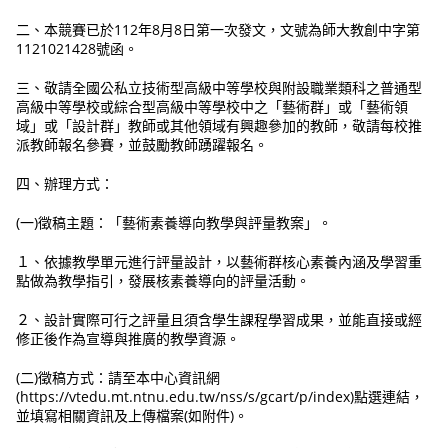
二、本競賽已於112年8月8日第一次發文，文號為師大教創中字第
1121021428號函。
三、敬請全國公私立技術型高級中等學校與附設職業類科之普通型
高級中等學校或綜合型高級中等學校中之「藝術群」或「藝術領
域」或「設計群」教師或其他領域有興趣參加的教師，敬請每校推
派教師報名參賽，並鼓勵教師踴躍報名。
四、辦理方式：
(一)徵稿主題：「藝術素養導向教學與評量教案」。
１、依據教學單元進行評量設計，以藝術群核心素養內涵及學習重
點做為教學指引，發展核素養導向的評量活動。
２、設計實際可行之評量且須含學生課程學習成果，並能直接或經
修正後作為宣導與推廣的教學資源。
(二)徵稿方式：請至本中心資訊網
(https://vtedu.mt.ntnu.edu.tw/nss/s/gcart/p/index)點選連結，
並填寫相關資訊及上傳檔案(如附件)。