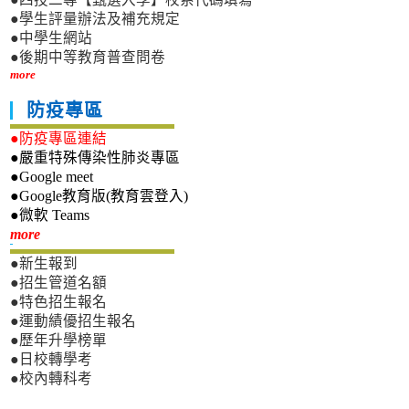
●學生評量辦法及補充規定
●中學生網站
●後期中等教育普查問卷
more
防疫專區
●防疫專區連結
●嚴重特殊傳染性肺炎專區
●Google meet
●Google教育版(教育雲登入)
●微軟 Teams
新生專區
more
●新生報到
●招生管道名額
●特色招生報名
●運動績優招生報名
●歷年升學榜單
●日校轉學考
●校內轉科考