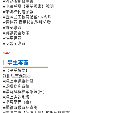
●內部控制聲明書
●申請補發【畢業證書】說明
●螺聲校刊電子報
●西螺農工教育儲蓄402專戶
●雲林區-實用技能學程分發
●資安專區
●資訊安全政策
●性平專區
●反霸凌專區
more
學生專區
●【畢業標準】
註冊組重要訊息
●線上申請重補修
●成績查詢系統
●學習歷程檔案系統(日)
●線上選課系統
●學習歷程（夜）
●學雜費繳費及查詢
●四技二專【甄選入學】校系代碼填寫