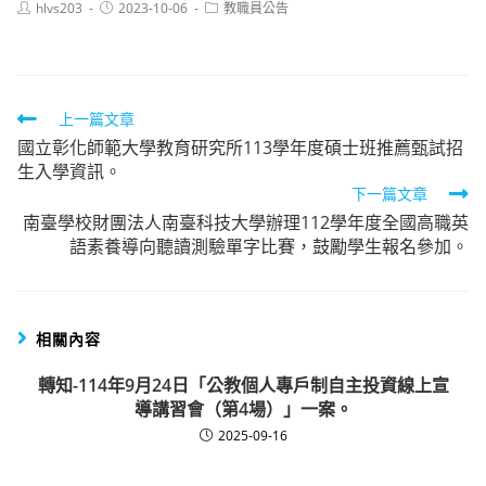
Post
Post
Post
hlvs203
2023-10-06
教職員公告
author:
published:
category:
Read
上一篇文章
國立彰化師範大學教育研究所113學年度碩士班推薦甄試招
more
生入學資訊。
articles
下一篇文章
南臺學校財團法人南臺科技大學辦理112學年度全國高職英
語素養導向聽讀測驗單字比賽，鼓勵學生報名參加。
相關內容
轉知-114年9月24日「公教個人專戶制自主投資線上宣
導講習會（第4場）」一案。
2025-09-16