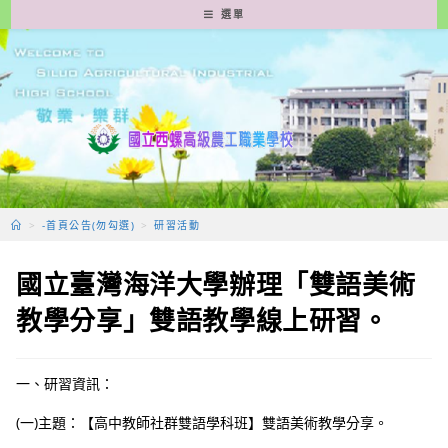
跳
選單
轉
至
主
要
內
容
>
-首頁公告(勿勾選)
>
研習活動
國立臺灣海洋大學辦理「雙語美術
教學分享」雙語教學線上研習。
一、研習資訊：
(一)主題：【高中教師社群雙語學科班】雙語美術教學分享。