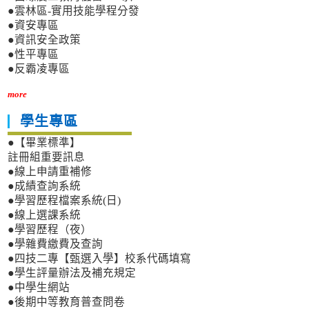
●雲林區-實用技能學程分發
●資安專區
●資訊安全政策
●性平專區
●反霸凌專區
more
學生專區
●【畢業標準】
註冊組重要訊息
●線上申請重補修
●成績查詢系統
●學習歷程檔案系統(日)
●線上選課系統
●學習歷程（夜）
●學雜費繳費及查詢
●四技二專【甄選入學】校系代碼填寫
●學生評量辦法及補充規定
●中學生網站
●後期中等教育普查問卷