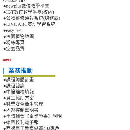
●newplus數位教學平臺
●IGT數位教學平臺(校內)
●公物維修通報系統(總務處)
●LIVE ABC英語學習系統
●easy test
●校園植物地圖
●粉絲專頁
●空氣品質
more
業務推動
●課程總體計畫
●課程諮詢
●中途離校填報
●員工協助方案
●職業安全衛生管理
●內部控制聲明書
●申請補發【畢業證書】說明
●螺聲校刊電子報
●西螺農工教育儲蓄402專戶