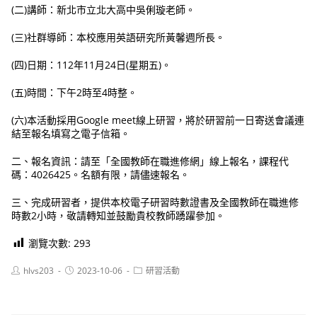
(二)講師：新北市立北大高中吳俐璇老師。
(三)社群導師：本校應用英語研究所黃馨週所長。
(四)日期：112年11月24日(星期五)。
(五)時間：下午2時至4時整。
(六)本活動採用Google meet線上研習，將於研習前一日寄送會議連
結至報名填寫之電子信箱。
二、報名資訊：請至「全國教師在職進修網」線上報名，課程代
碼：4026425。名額有限，請儘速報名。
三、完成研習者，提供本校電子研習時數證書及全國教師在職進修
時數2小時，敬請轉知並鼓勵貴校教師踴躍參加。
瀏覽次數:
293
Post
Post
Post
hlvs203
2023-10-06
研習活動
author:
published:
category: