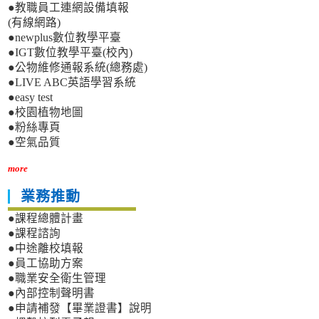
●教職員工連網設備填報
(有線網路)
●newplus數位教學平臺
●IGT數位教學平臺(校內)
●公物維修通報系統(總務處)
●LIVE ABC英語學習系統
●easy test
●校園植物地圖
●粉絲專頁
●空氣品質
more
業務推動
●課程總體計畫
●課程諮詢
●中途離校填報
●員工協助方案
●職業安全衛生管理
●內部控制聲明書
●申請補發【畢業證書】說明