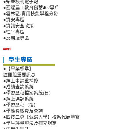
●螺聲校刊電子報
●西螺農工教育儲蓄402專戶
●雲林區-實用技能學程分發
●資安專區
●資訊安全政策
●性平專區
●反霸凌專區
more
學生專區
●【畢業標準】
註冊組重要訊息
●線上申請重補修
●成績查詢系統
●學習歷程檔案系統(日)
●線上選課系統
●學習歷程（夜）
●學雜費繳費及查詢
●四技二專【甄選入學】校系代碼填寫
●學生評量辦法及補充規定