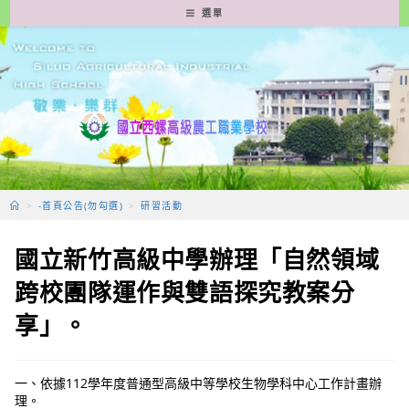
跳
選單
轉
至
主
要
內
容
>
-首頁公告(勿勾選)
>
研習活動
國立新竹高級中學辦理「自然領域
跨校團隊運作與雙語探究教案分
享」。
一、依據112學年度普通型高級中等學校生物學科中心工作計畫辦
理。