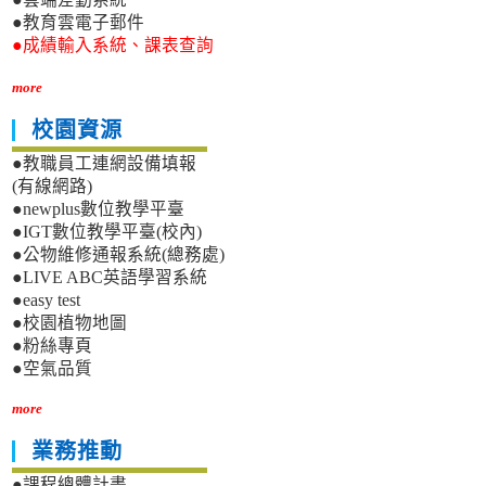
●教育雲電子郵件
●成績輸入系統、課表查詢
more
校園資源
●教職員工連網設備填報
(有線網路)
●newplus數位教學平臺
●IGT數位教學平臺(校內)
●公物維修通報系統(總務處)
●LIVE ABC英語學習系統
●easy test
●校園植物地圖
●粉絲專頁
●空氣品質
more
業務推動
●課程總體計畫