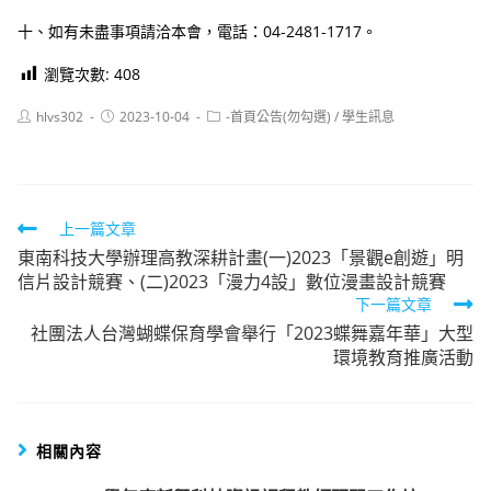
十、如有未盡事項請洽本會，電話：04-2481-1717。
瀏覽次數:
408
Post
Post
Post
hlvs302
2023-10-04
-首頁公告(勿勾選)
/
學生訊息
author:
published:
category:
Read
上一篇文章
東南科技大學辦理高教深耕計畫(一)2023「景觀e創遊」明
more
信片設計競賽、(二)2023「漫力4設」數位漫畫設計競賽
articles
下一篇文章
社團法人台灣蝴蝶保育學會舉行「2023蝶舞嘉年華」大型
環境教育推廣活動
相關內容