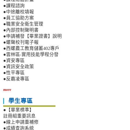
●課程諮詢
●中途離校填報
●員工協助方案
●職業安全衛生管理
●內部控制聲明書
●申請補發【畢業證書】說明
●螺聲校刊電子報
●西螺農工教育儲蓄402專戶
●雲林區-實用技能學程分發
●資安專區
●資訊安全政策
●性平專區
●反霸凌專區
more
學生專區
●【畢業標準】
註冊組重要訊息
●線上申請重補修
●成績查詢系統