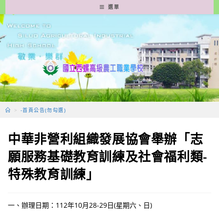
跳
選單
轉
至
主
要
內
容
>
-首頁公告(勿勾選)
中華非營利組織發展協會舉辦「志
願服務基礎教育訓練及社會福利類-
特殊教育訓練」
一、辦理日期：112年10月28-29日(星期六、日)