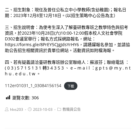
二、招生對象：現任及曾任公私立中小學教師(含幼稚園)；報名日
期：2023年12月8至12月18日。(以招生策略中心公告為主）
三、招生說明會：為使考生深入了解臺研教專班之教學特色與招考
資訊，於2023年10月28日(六)10:00-12:00假本校人文社會學院
D302會議室舉行；報名方式採網路報名，網址：
https://forms.gle/8PrEY5CJgJdsYrHY6，請踴躍報名參加，並請協
助公告招生相關資訊於貴單位網站。活動資訊如附檔海報。
四、若有疑義請洽臺研教專班辦公室聯絡人：蘇淑芬；聯絡電話 ：
( 0 3 ) 5 7 1 5 1 3 1 轉3 4 3 5 3 、 e – m a i l ：g p t s @ m y . n t
h u . e d u . t w 。
112er01031_1_03084156154
下載
瀏覽次數:
306
Post
Post
Post
hlvs203
2023-10-03
教職員公告
author:
published:
category: