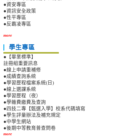
●資安專區
●資訊安全政策
●性平專區
●反霸凌專區
more
學生專區
●【畢業標準】
註冊組重要訊息
●線上申請重補修
●成績查詢系統
●學習歷程檔案系統(日)
●線上選課系統
●學習歷程（夜）
●學雜費繳費及查詢
●四技二專【甄選入學】校系代碼填寫
●學生評量辦法及補充規定
●中學生網站
●後期中等教育普查問卷
more