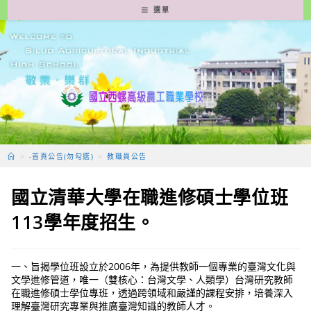
跳
選單
轉
至
主
要
內
容
>
-首頁公告(勿勾選)
>
教職員公告
國立清華大學在職進修碩士學位班
113學年度招生。
一、旨揭學位班設立於2006年，為提供教師一個專業的臺灣文化與
文學進修管道，唯一（雙核心：台灣文學、人類學）台灣研究教師
在職進修碩士學位專班，透過跨領域和嚴謹的課程安排，培養深入
理解臺灣研究專業與推廣臺灣知識的教師人才。