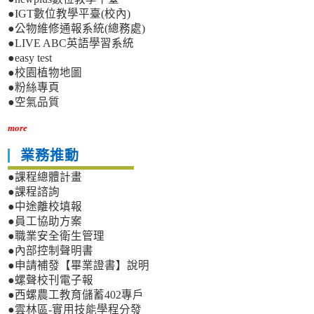
●IGT數位教學平臺(校內)
●公物維修通報系統(總務處)
●LIVE ABC英語學習系統
●easy test
●校園植物地圖
●粉絲專頁
●空氣品質
more
業務推動
●課程總體計畫
●課程諮詢
●中途離校填報
●員工協助方案
●職業安全衛生管理
●內部控制聲明書
●申請補發【畢業證書】說明
●螺聲校刊電子報
●西螺農工教育儲蓄402專戶
●雲林區-實用技能學程分發