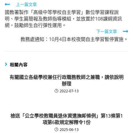
Read
上一篇文章
國教署製作「高級中等學校自主學習」數位學習課程說
more
明、學生篇簡報及教師指導模組，並放置於108課綱資訊
articles
網，鼓勵師生自行彈性運用。
下一篇文章
教務處通知：10月4日本校夜間自主學習暫停實施。
相關內容
有關國立各級學校兼任行政職務教師之兼職，請依說明
辦理
2022-07-13
檢送「公立學校教職員退休資遣撫卹條例」第13條第1
項第6款規定解釋令1份
2025-06-13