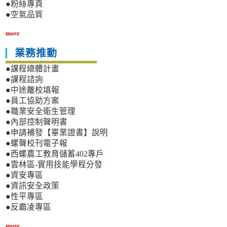
●粉絲專頁
●空氣品質
more
業務推動
●課程總體計畫
●課程諮詢
●中途離校填報
●員工協助方案
●職業安全衛生管理
●內部控制聲明書
●申請補發【畢業證書】說明
●螺聲校刊電子報
●西螺農工教育儲蓄402專戶
●雲林區-實用技能學程分發
●資安專區
●資訊安全政策
●性平專區
●反霸凌專區
more