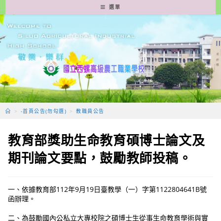
跳
選單
轉
至
主
要
內
容
>
-首頁公告(勿勾選)
>
教職員公告
教育部獎助生命教育碩博士論文及
期刊論文要點，鼓勵教師投稿。
一、依據教育部112年9月19日臺教學（一）字第1122804641B號
函辦理。
二、為鼓勵國內公私立大專校院之碩博士生從事生命教育學術與實