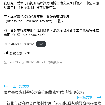
務研究，爰修訂旨揭要點以獎勵碩博士論文及期刊論文，申請人應
於每年8月1日至8月31日前提出申請。
三、本案電子檔得於教育部主管法規查詢系統
（https://edu.law.moe.gov.tw/）下載。
四、若對本行政規則有任何疑問，請逕洽教育部學生事務及特殊教
育司（電話：02-77367818）。
0129406a00_attch2
下載
瀏覽次數:
278
Post
Post
Post
hlvs203
2023-10-02
教職員公告
author:
published:
category:
Read
上一篇文章
國立臺東專科學校友會公開徵求推薦「傑出校友」
more
下一篇文章
articles
新北市政府教育局規劃辦理「2023技職永續教育未來國際