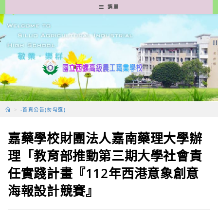
跳
選單
轉
至
主
要
內
容
>
-首頁公告(勿勾選)
嘉藥學校財團法人嘉南藥理大學辦
理「教育部推動第三期大學社會責
任實踐計畫『112年西港意象創意
海報設計競賽』