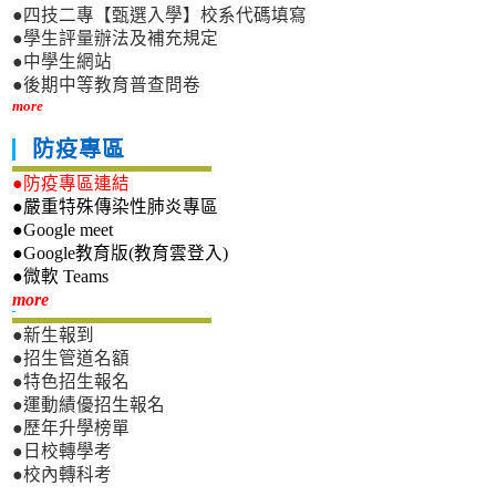
●四技二專【甄選入學】校系代碼填寫
●學生評量辦法及補充規定
●中學生網站
●後期中等教育普查問卷
more
防疫專區
●防疫專區連結
●嚴重特殊傳染性肺炎專區
●Google meet
●Google教育版(教育雲登入)
●微軟 Teams
新生專區
more
●新生報到
●招生管道名額
●特色招生報名
●運動績優招生報名
●歷年升學榜單
●日校轉學考
●校內轉科考