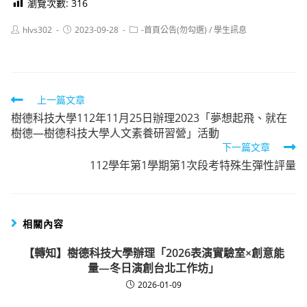
瀏覽次數:
316
Post
Post
Post
hlvs302
2023-09-28
-首頁公告(勿勾選)
/
學生訊息
author:
published:
category:
Read
上一篇文章
樹德科技大學112年11月25日辦理2023「夢想起飛、就在
more
樹德—樹德科技大學人文素養研習營」活動
articles
下一篇文章
112學年第1學期第1次段考特殊生彈性評量
相關內容
【轉知】樹德科技大學辦理「2026表演實驗室×創意能
量—冬日演創台北工作坊」
2026-01-09