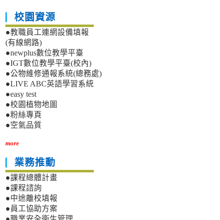
校園資源
●教職員工連網設備填報
(有線網路)
●newplus數位教學平臺
●IGT數位教學平臺(校內)
●公物維修通報系統(總務處)
●LIVE ABC英語學習系統
●easy test
●校園植物地圖
●粉絲專頁
●空氣品質
more
業務推動
●課程總體計畫
●課程諮詢
●中途離校填報
●員工協助方案
●職業安全衛生管理