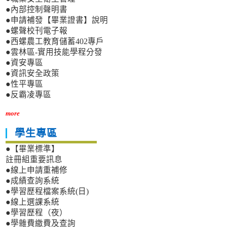
●內部控制聲明書
●申請補發【畢業證書】說明
●螺聲校刊電子報
●西螺農工教育儲蓄402專戶
●雲林區-實用技能學程分發
●資安專區
●資訊安全政策
●性平專區
●反霸凌專區
more
學生專區
●【畢業標準】
註冊組重要訊息
●線上申請重補修
●成績查詢系統
●學習歷程檔案系統(日)
●線上選課系統
●學習歷程（夜）
●學雜費繳費及查詢