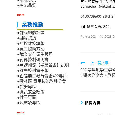
五、如有疑問，請洽李秋
●空氣品質
8chiuchan@ntunhs
more
0130739a00_attch2
業務推動
瀏覽次數:
294
●課程總體計畫
Post
Post
hlvs203
2023-0
●課程諮詢
author:
published:
●中途離校填報
●員工協助方案
●職業安全衛生管理
●內部控制聲明書
Read
上一篇文章
●申請補發【畢業證書】說明
112學年度學生
more
●螺聲校刊電子報
1場次分享會，歡
●西螺農工教育儲蓄402專戶
articles
●雲林區-實用技能學程分發
●資安專區
●資訊安全政策
●性平專區
相關內容
●反霸凌專區
more