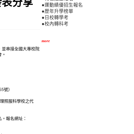
發表分享
●運動績優招生報名
●歷年升學榜單
●日校轉學考
●校內轉科考
more
，並串接全國大專校院
會。
65號）
辦理照服科學校之代
名。報名網址：