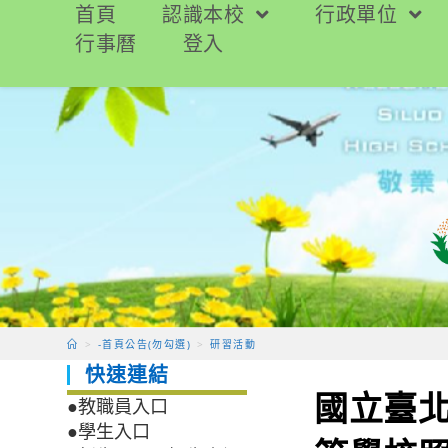
跳
首頁
認識本校
行政單位
轉
行事曆
登入
至
主
要
內
容
>
-首頁公告(勿勾選)
>
研習活動
快速連結
國立臺北
●教職員入口
●學生入口