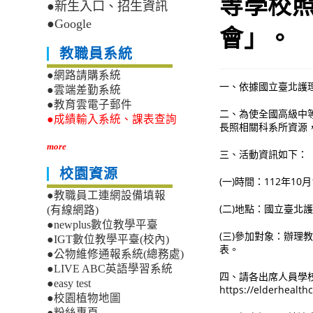
等學校
●新生入口、招生資訊
●Google
會」。
教職員系統
●網路請購系統
一、依據國立臺北護理健
●雲端差勤系統
●教育雲電子郵件
二、為使全國高級中
●成績輸入系統、課表查詢
長照相關科系所資源
more
三、活動資訊如下：
校園資源
(一)時間：112年1
●教職員工連網設備填報
(二)地點：國立臺北
(有線網路)
●newplus數位教學平臺
(三)參加對象：辦
●IGT數位教學平臺(校內)
表。
●公物維修通報系統(總務處)
●LIVE ABC英語學習系統
四、請各出席人員學校
●easy test
https://elderhealt
●校園植物地圖
●粉絲專頁