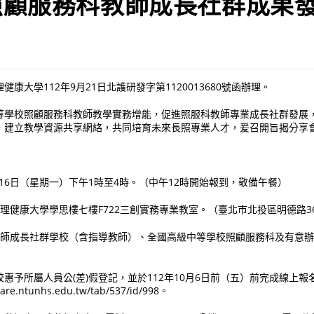
照顧服務科教師成長社群成果
康大學112年9月21日北護研發字第1120013680號函辦理。
等學校照顧服務科教師教學實務增能，促進照服科教師專業成長社群發展
，建立教學資源共享網絡，共同培育未來長照專業人才，爰召開旨揭分享
0月16日（星期一）下午1時至4時。（中午12時開始報到，敬備午餐）
護理健康大學學思樓七樓F722三創實務專業教室。（臺北市北投區明德路3
理教師成長社群學校（含指導教師）、全國高級中等學校照顧服務科及有意
惠予所屬人員公(差)假登記，並於112年10月6日前（五）前完成線上報
hcare.ntunhs.edu.tw/tab/537/id/998。