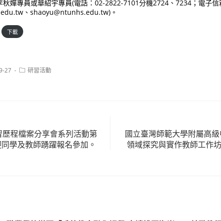
嬋專員或華紹宇專員(電話：02-2822-7101分機2724、7234；電子
.edu.tw、shaoyu@ntunhs.edu.tw)。
下載
Post
9-27
研習活動
category:
學習歷程檔案分享會系列活動第
國立臺灣師範大學附屬高級中
迎同學及教師踴躍報名參加。
領域探究與實作教師工作坊