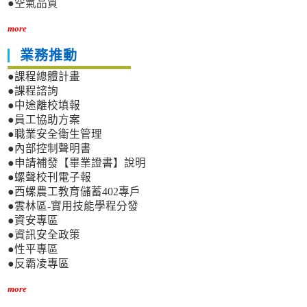
●空氣品質
more
業務推動
●課程總體計畫
●課程諮詢
●中途離校填報
●員工協助方案
●職業安全衛生管理
●內部控制聲明書
●申請補發【畢業證書】說明
●螺聲校刊電子報
●西螺農工教育儲蓄402專戶
●雲林區-實用技能學程分發
●資安專區
●資訊安全政策
●性平專區
●反霸凌專區
more