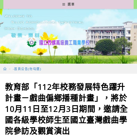
跳
選單
轉
至
主
要
內
容
>
-首頁公告(勿勾選)
教育部「112年校務發展特色躍升
計畫－戲曲偏鄉播種計畫」，將於
10月11日至12月3日期間，邀請全
國各級學校師生至國立臺灣戲曲學
院參訪及觀賞演出