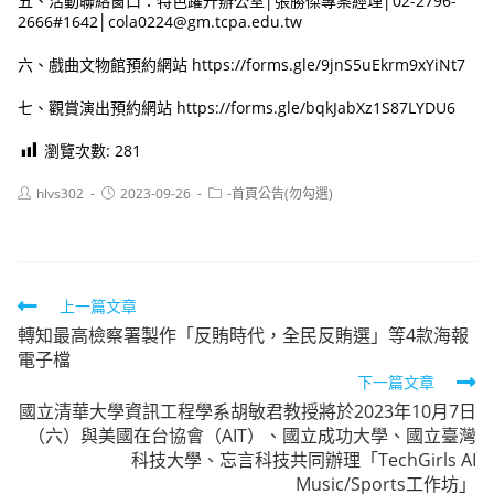
五、活動聯絡窗口：特色躍升辦公室│張勝傑專案經理│02-2796-
2666#1642│cola0224@gm.tcpa.edu.tw
六、戲曲文物館預約網站 https://forms.gle/9jnS5uEkrm9xYiNt7
七、觀賞演出預約網站 https://forms.gle/bqkJabXz1S87LYDU6
瀏覽次數:
281
Post
Post
Post
hlvs302
2023-09-26
-首頁公告(勿勾選)
author:
published:
category:
Read
上一篇文章
轉知最高檢察署製作「反賄時代，全民反賄選」等4款海報
more
電子檔
articles
下一篇文章
國立清華大學資訊工程學系胡敏君教授將於2023年10月7日
（六）與美國在台協會（AIT）、國立成功大學、國立臺灣
科技大學、忘言科技共同辦理「TechGirls AI
Music/Sports工作坊」