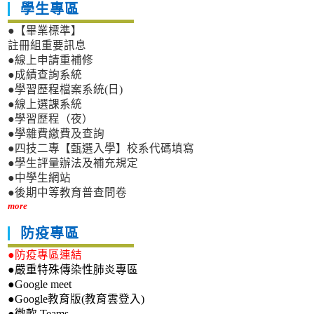
學生專區
●【畢業標準】
註冊組重要訊息
●線上申請重補修
●成績查詢系統
●學習歷程檔案系統(日)
●線上選課系統
●學習歷程（夜）
●學雜費繳費及查詢
●四技二專【甄選入學】校系代碼填寫
●學生評量辦法及補充規定
●中學生網站
●後期中等教育普查問卷
more
防疫專區
●防疫專區連結
●嚴重特殊傳染性肺炎專區
●Google meet
●Google教育版(教育雲登入)
●微軟 Teams