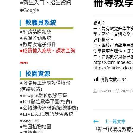
冊等教
●新生入口、招生資訊
●Google
教職員系統
說明：
一、為有效提升學生
●網路請購系統
型，區分「交通安全
●雲端差勤系統
課程教材。
●教育雲電子郵件
二、學校可依學生需
使學習更有彈性，讓
●成績輸入系統、課表查詢
三、旨揭教學資源已置
https://cirn.mo
more
https://market.
校園資源
瀏覽次數:
294
●教職員工連網設備填報
(有線網路)
Post
Post
hlvs203
2021-0
author:
published:
●newplus數位教學平臺
●IGT數位教學平臺(校內)
●公物維修通報系統(總務處)
●LIVE ABC英語學習系統
●easy test
Read
上一篇文章
●校園植物地圖
「新世代環境教育
more
●粉絲專頁