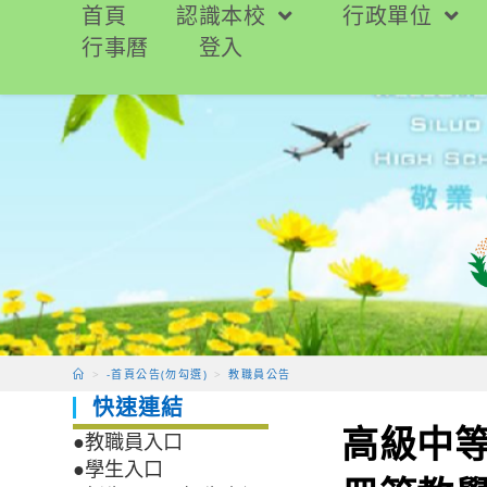
跳
首頁
認識本校
行政單位
轉
行事曆
登入
至
主
要
內
容
>
-首頁公告(勿勾選)
>
教職員公告
快速連結
高級中
●教職員入口
●學生入口