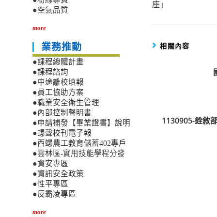
座」
articles
●空氣品質
more
相關內容
業務推動
●課程總體計畫
●課程諮詢
●中途離校填報
●員工協助方案
●職業安全衛生管理
●內部控制聲明書
1130905
●申請補發【畢業證書】說明
●螺聲校刊電子報
●西螺農工教育儲蓄402專戶
●雲林區-實用技能學程分發
●資安專區
●資訊安全政策
●性平專區
●反霸凌專區
more