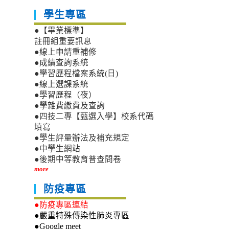
學生專區
●【畢業標準】
註冊組重要訊息
●線上申請重補修
●成績查詢系統
●學習歷程檔案系統(日)
●線上選課系統
●學習歷程（夜）
●學雜費繳費及查詢
●四技二專【甄選入學】校系代碼
填寫
●學生評量辦法及補充規定
●中學生網站
●後期中等教育普查問卷
more
防疫專區
●防疫專區連結
●嚴重特殊傳染性肺炎專區
●Google meet