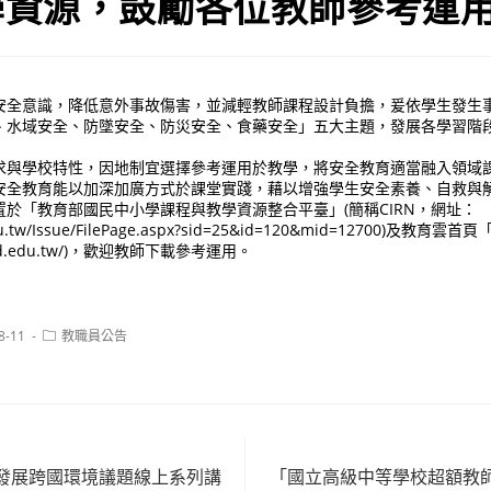
學資源，鼓勵各位教師參考運
安全意識，降低意外事故傷害，並減輕教師課程設計負擔，爰依學生發生
、水域安全、防墜安全、防災安全、食藥安全」五大主題，發展各學習階
求與學校特性，因地制宜選擇參考運用於教學，將安全教育適當融入領域
安全教育能以加深加廣方式於課堂實踐，藉以增強學生安全素養、自救與
於「教育部國民中小學課程與教學資源整合平臺」(簡稱CIRN，網址：
e.edu.tw/Issue/FilePage.aspx?sid=25&id=120&mid=12700)及
cloud.edu.tw/)，歡迎教師下載參考運用。
Post
8-11
教職員公告
category:
發展跨國環境議題線上系列講
「國立高級中等學校超額教