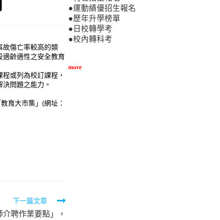
用
●運動績優招生報名
●歷年升學榜單
●日校轉學考
●校內轉科考
事故傷亡率較高的類
段適齡適性之安全教育
more
課程或列為校訂課程，
解決問題之能力。
教育雲首頁「教育大市集」(網址：
下一篇文章
師介聘作業要點」，