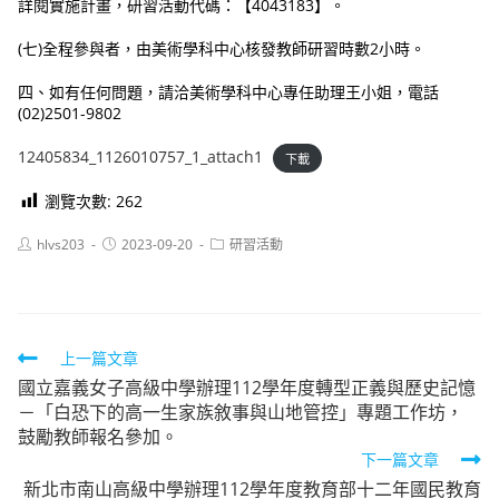
詳閱實施計畫，研習活動代碼：【4043183】。
(七)全程參與者，由美術學科中心核發教師研習時數2小時。
四、如有任何問題，請洽美術學科中心專任助理王小姐，電話
(02)2501-9802
12405834_1126010757_1_attach1
下載
瀏覽次數:
262
Post
Post
Post
hlvs203
2023-09-20
研習活動
author:
published:
category:
Read
上一篇文章
國立嘉義女子高級中學辦理112學年度轉型正義與歷史記憶
more
－「白恐下的高一生家族敘事與山地管控」專題工作坊，
articles
鼓勵教師報名參加。
下一篇文章
新北市南山高級中學辦理112學年度教育部十二年國民教育