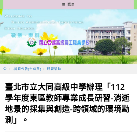
跳
選單
轉
至
主
要
內
容
>
-首頁公告(勿勾選)
>
研習活動
臺北市立大同高級中學辦理「112
學年度東區教師專業成長研習-消逝
地景的採集與創造-跨領域的環境勘
測」。