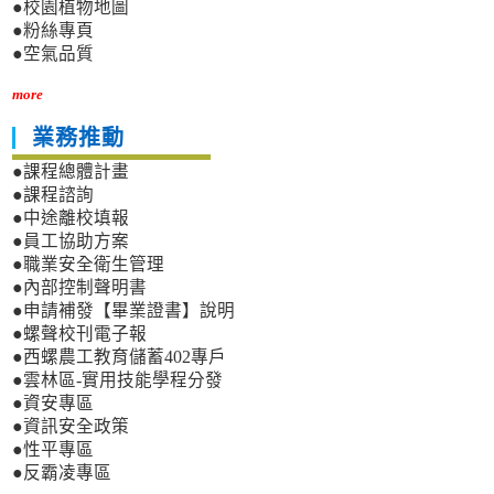
●校園植物地圖
●粉絲專頁
●空氣品質
more
業務推動
●課程總體計畫
●課程諮詢
●中途離校填報
●員工協助方案
●職業安全衛生管理
●內部控制聲明書
●申請補發【畢業證書】說明
●螺聲校刊電子報
●西螺農工教育儲蓄402專戶
●雲林區-實用技能學程分發
●資安專區
●資訊安全政策
●性平專區
●反霸凌專區