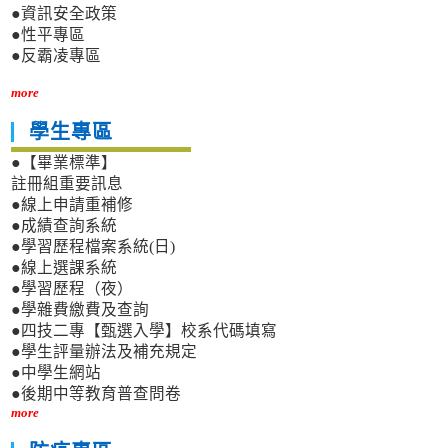
●資訊安全政策
●性平專區
●反霸凌專區
more
學生專區
●【畢業標準】
註冊組重要訊息
●線上申請重補修
●成績查詢系統
●學習歷程檔案系統(日)
●線上選課系統
●學習歷程（夜）
●學雜費繳費及查詢
●四技二專【甄選入學】校系代碼填寫
●學生評量辦法及補充規定
●中學生網站
●後期中等教育普查問卷
more