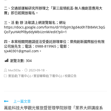
二、交通部運輸研究所辦理之「第三屆領航盃-無人機創意應用大
賽」即日起開放報名。
三、活 動 辦 法敬請上網瀏覽報名；網址
https://docs.google.com/forms/d/1hfpJm3gd4o0hTBI84Vc3qG
QoTyuHAtPFByddyMbUznM/edit?pli=1
四、本案相關問題請逕洽受委託辦理單位：樂飛創新國際股份有限
公司施先生；電話：0988-819965；電郵：
sjx40301@gmail.com。
瀏覽次數:
304
Post
Post
hlvs503a
2023-09-18
author:
published:
Post
實習處(下載中心)
/
實習輔導組(下載中心)
/
校園公告
category:
Read
上一篇文章
萬能科技大學觀光餐旅暨管理學院辦理「業界大師講座系
more