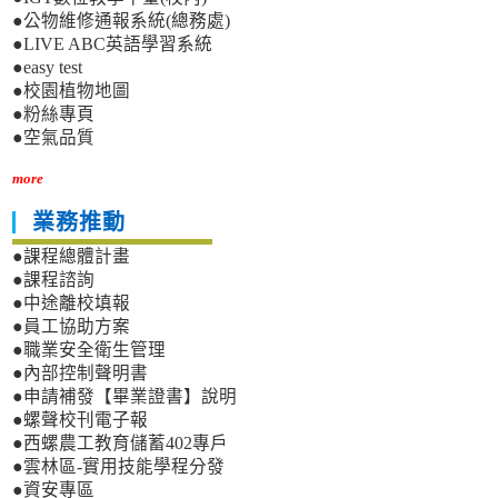
●公物維修通報系統(總務處)
●LIVE ABC英語學習系統
●easy test
●校園植物地圖
●粉絲專頁
●空氣品質
more
業務推動
●課程總體計畫
●課程諮詢
●中途離校填報
●員工協助方案
●職業安全衛生管理
●內部控制聲明書
●申請補發【畢業證書】說明
●螺聲校刊電子報
●西螺農工教育儲蓄402專戶
●雲林區-實用技能學程分發
●資安專區