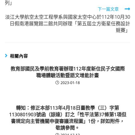
列」
articles
下一篇文章
淡江大學航空太空工程學系與國家太空中心於112年10月30
日假南港展覽館二館共同辦理「第五屆立方衛星任務設計
競賽」
相關內容
教育部國民及學前教育署辦理112年度新住民子女國際
職場體驗活動暨語文增能計畫
2023-01-18
轉知：修正本部113年4月18日臺教學（三）字第
1130801903號函（諒達）訂之「性平法第37條第1項但
書規定向主管機關申復審議流程圖」1份，詳如附件，
敬請參閱。