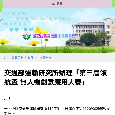
跳
選單
轉
至
主
要
內
容
>
-首頁公告(勿勾選)
>
校園公告
交通部運輸研究所辦理「第三屆領
航盃-無人機創意應用大賽」
說明：
一、依據交通部運輸研究所112年9月4日運資字第1120900565號函
辦理。