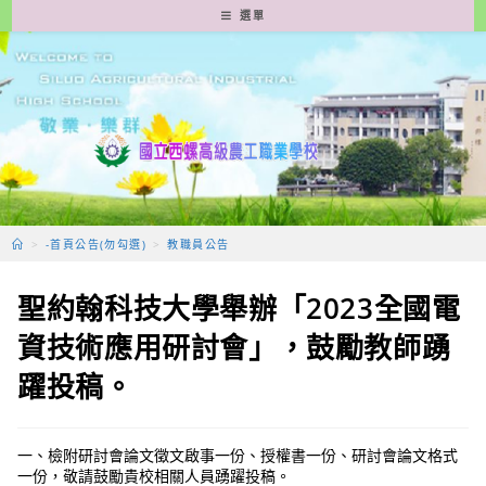
跳
選單
轉
至
主
要
內
容
>
-首頁公告(勿勾選)
>
教職員公告
聖約翰科技大學舉辦「2023全國電
資技術應用研討會」，鼓勵教師踴
躍投稿。
一、檢附研討會論文徵文啟事一份、授權書一份、研討會論文格式
一份，敬請鼓勵貴校相關人員踴躍投稿。