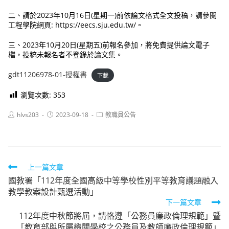
二、請於2023年10月16日(星期一)前依論文格式全文投稿，請參閱
工程學院網頁: https://eecs.sju.edu.tw/。
三、2023年10月20日(星期五)前報名參加，將免費提供論文電子
檔，投稿未報名者不登錄於論文集。
gdt11206978-01-授權書
下載
瀏覽次數:
353
Post
Post
Post
hlvs203
2023-09-18
教職員公告
author:
published:
category:
Read
上一篇文章
國教署「112年度全國高級中等學校性別平等教育議題融入
more
教學教案設計甄選活動」
articles
下一篇文章
112年度中秋節將屆，請恪遵「公務員廉政倫理規範」暨
「教育部與所屬機關學校之公務員及教師廉政倫理規範」