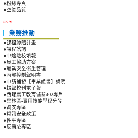
●粉絲專頁
●空氣品質
more
業務推動
●課程總體計畫
●課程諮詢
●中途離校填報
●員工協助方案
●職業安全衛生管理
●內部控制聲明書
●申請補發【畢業證書】說明
●螺聲校刊電子報
●西螺農工教育儲蓄402專戶
●雲林區-實用技能學程分發
●資安專區
●資訊安全政策
●性平專區
●反霸凌專區