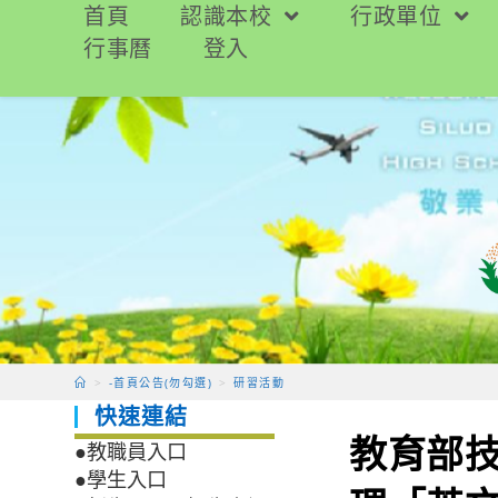
跳
首頁
認識本校
行政單位
轉
行事曆
登入
至
主
要
內
容
>
-首頁公告(勿勾選)
>
研習活動
快速連結
教育部
●教職員入口
●學生入口