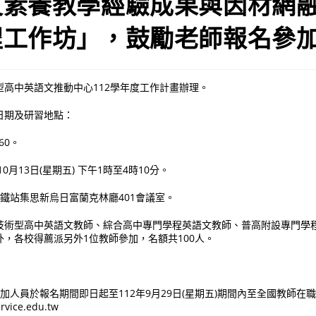
文素養教學經驗成果與因材網
程工作坊」，鼓勵老師報名參
型高中英語文推動中心112學年度工作計畫辦理。
日期及研習地點：
60。
10月13日(星期五) 下午1時至4時10分。
高鐵站集思新烏日富蘭克林廳401會議室。
技術型高中英語文教師、綜合高中專門學程英語文教師、普高附設專門學
，各校得薦派另外1位教師參加，名額共100人。
參加人員於報名期間即日起至112年9月29日(星期五)期間內至全國教師在
rvice.edu.tw