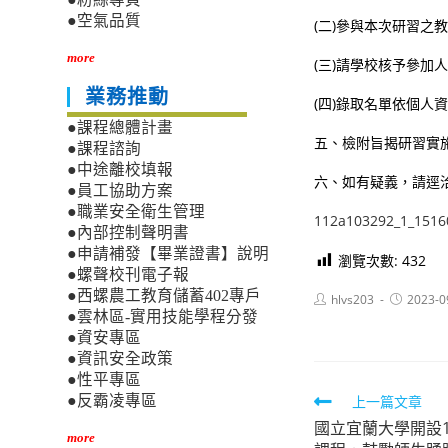
●空氣品質
(二)參與本次研習之
more
(三)請學校核予參加
業務推動
(四)錄取名單依個人
●課程總體計畫
五、檢附旨揭研習實
●課程諮詢
●中途離校填報
六、如有疑義，請逕洽技
●員工協助方案
●職業安全衛生管理
112a103292_1_1516
●內部控制聲明書
●申請補發【畢業證書】說明
瀏覽次數:
432
●螺聲校刊電子報
●西螺農工教育儲蓄402專戶
Post
Post
hlvs203
2023-0
author:
published:
●雲林區-實用技能學程分發
●資安專區
●資訊安全政策
●性平專區
Read
上一篇文章
●反霸凌專區
國立宜蘭大學開設1
more
more