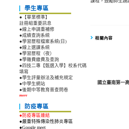
課程，鼓勵師生踴
articles
學生專區
●【畢業標準】
註冊組重要訊息
●線上申請重補修
●成績查詢系統
相關內容
●學習歷程檔案系統(日)
●線上選課系統
●學習歷程（夜）
●學雜費繳費及查詢
●四技二專【甄選入學】校系代碼
填寫
●學生評量辦法及補充規定
國立臺南第一高
●中學生網站
●後期中等教育普查問卷
more
防疫專區
●防疫專區連結
●嚴重特殊傳染性肺炎專區
●Google meet