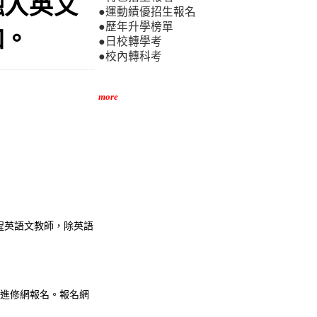
融入英文
●運動績優招生報名
●歷年升學榜單
加。
●日校轉學考
●校內轉科考
more
程英語文教師，除英語
職進修網報名。報名網