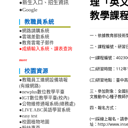
理「英
●新生入口、招生資訊
●Google
教學課
教職員系統
●網路請購系統
一、依據教育部技術
●雲端差勤系統
●教育雲電子郵件
二、課程編號、研習
●成績輸入系統、課表查詢
(一)課程編號：40230
more
(二)研習時間：112年
校園資源
(三)研習地點：臺中
●教職員工連網設備填報
(有線網路)
三、參加對象：全國
●newplus數位教學平臺
文推動中心種子教師外
●IGT數位教學平臺(校內)
●公物維修通報系統(總務處)
四、報名方式：
●LIVE ABC英語學習系統
●easy test
(一)採線上報名，請
●校園植物地圖
址：http://www.inse
●粉絲專頁