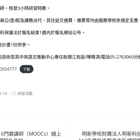
教師，核發3小時研習時數。
人員公(差)假及課務派代，其往返交通費、雜費等均由服務學校依規定支應
資料保護法於報名結束1週內於報名網站公布。
施計畫1份供參。
術型高中英語文推動中心專任助理江宛庭/陳暐淇(電話05-2763060分機32
0934777
下載
Post
9-18
研習活動
category:
6門磨課師（MOOCs）線上
明新學校財團法人明新科