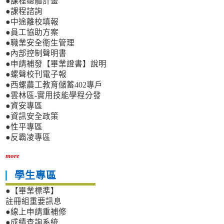
●課程總體計畫
●課程諮詢
●中途離校填報
●員工協助方案
●職業安全衛生管理
●內部控制聲明書
●申請補發【畢業證書】說明
●螺聲校刊電子報
●西螺農工教育儲蓄402專戶
●雲林區-實用技能學程分發
●資安專區
●資訊安全政策
●性平專區
●反霸凌專區
more
學生專區
●【畢業標準】
註冊組重要訊息
●線上申請重補修
●成績查詢系統