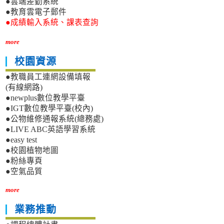
●雲端差勤系統
●教育雲電子郵件
●成績輸入系統、課表查詢
more
校園資源
●教職員工連網設備填報
(有線網路)
●newplus數位教學平臺
●IGT數位教學平臺(校內)
●公物維修通報系統(總務處)
●LIVE ABC英語學習系統
●easy test
●校園植物地圖
●粉絲專頁
●空氣品質
more
業務推動