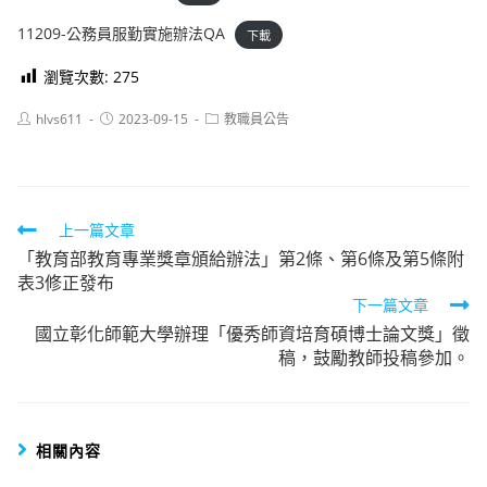
11209-公務員服勤實施辦法QA
下載
瀏覽次數:
275
Post
Post
Post
hlvs611
2023-09-15
教職員公告
author:
published:
category:
Read
上一篇文章
「教育部教育專業獎章頒給辦法」第2條、第6條及第5條附
more
表3修正發布
articles
下一篇文章
國立彰化師範大學辦理「優秀師資培育碩博士論文獎」徵
稿，鼓勵教師投稿參加。
相關內容