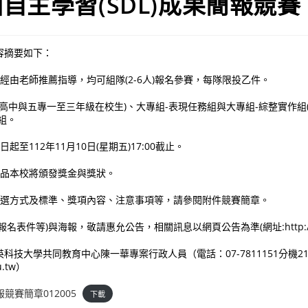
自主學習(SDL)成果簡報競賽
容摘要如下：
生經由老師推薦指導，均可組隊(2-6人)報名參賽，每隊限投乙件。
組(含高中與五專一至三年級在校生)、大專組-表現任務組與大專組-綜整實作
組。
起至112年11月10日(星期五)17:00截止。
作品本校將頒發獎金與獎狀。
、評選方式及標準、獎項內容、注意事項等，請參閱附件競賽簡章。
表件等)與海報，敬請惠允公告，相關訊息以網頁公告為準(網址:http://egec.
科技大學共同教育中心陳一華專案行政人員（電話：07-7811151分機21
u.tw）
報競賽簡章012005
下載