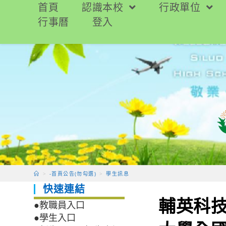
跳
首頁
認識本校
行政單位
轉
行事曆
登入
至
主
要
內
容
>
-首頁公告(勿勾選)
>
學生訊息
快速連結
輔英科技
●教職員入口
●學生入口