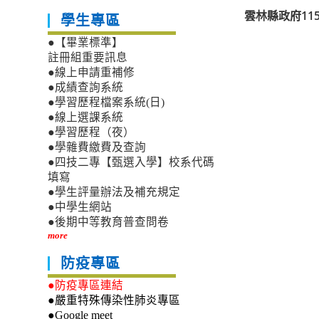
雲林縣政府11
學生專區
●【畢業標準】
註冊組重要訊息
●線上申請重補修
●成績查詢系統
●學習歷程檔案系統(日)
●線上選課系統
●學習歷程（夜）
●學雜費繳費及查詢
●四技二專【甄選入學】校系代碼
填寫
●學生評量辦法及補充規定
●中學生網站
●後期中等教育普查問卷
more
防疫專區
●防疫專區連結
●嚴重特殊傳染性肺炎專區
●Google meet