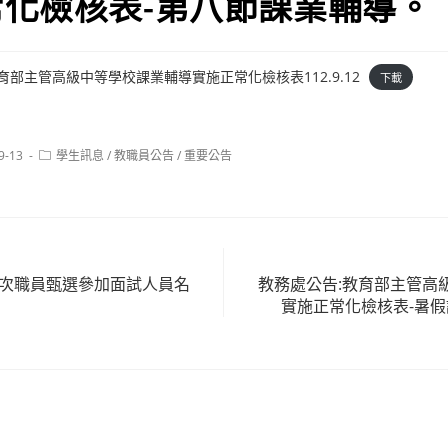
化檢核表-第八節課業輔導。
育部主管高級中等學校課業輔導實施正常化檢核表112.9.12
下載
Post
9-13
學生訊息
/
教職員公告
/
重要公告
category:
2次職員甄選參加面試人員名
教務處公告:教育部主管高
實施正常化檢核表-暑假課業