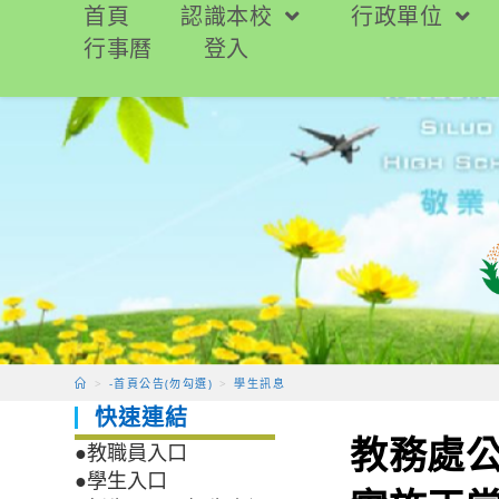
跳
首頁
認識本校
行政單位
轉
行事曆
登入
至
主
要
內
容
>
-首頁公告(勿勾選)
>
學生訊息
快速連結
教務處公
●教職員入口
●學生入口