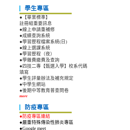
學生專區
●【畢業標準】
註冊組重要訊息
●線上申請重補修
●成績查詢系統
●學習歷程檔案系統(日)
●線上選課系統
●學習歷程（夜）
●學雜費繳費及查詢
●四技二專【甄選入學】校系代碼
填寫
●學生評量辦法及補充規定
●中學生網站
●後期中等教育普查問卷
more
防疫專區
●防疫專區連結
●嚴重特殊傳染性肺炎專區
●Google meet