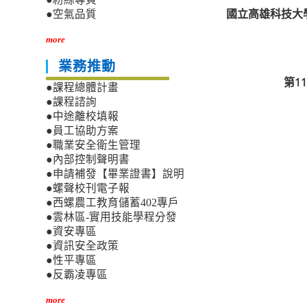
國立高雄科技大
●空氣品質
more
業務推動
第1
●課程總體計畫
●課程諮詢
●中途離校填報
●員工協助方案
●職業安全衛生管理
●內部控制聲明書
●申請補發【畢業證書】說明
●螺聲校刊電子報
●西螺農工教育儲蓄402專戶
●雲林區-實用技能學程分發
●資安專區
●資訊安全政策
●性平專區
●反霸凌專區
more