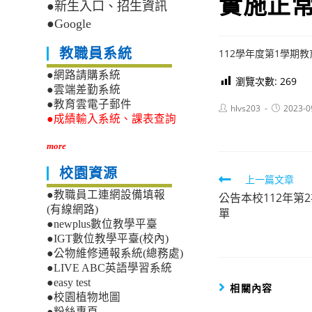
實施正常
●新生入口、招生資訊
●Google
教職員系統
112學年度第1學期教
●網路請購系統
瀏覽次數:
269
●雲端差勤系統
●教育雲電子郵件
Post
Post
hlvs203
2023-0
author:
published:
●成績輸入系統、課表查詢
more
校園資源
Read
上一篇文章
●教職員工連網設備填報
公告本校112年第
more
(有線網路)
單
articles
●newplus數位教學平臺
●IGT數位教學平臺(校內)
●公物維修通報系統(總務處)
●LIVE ABC英語學習系統
●easy test
相關內容
●校園植物地圖
●粉絲專頁