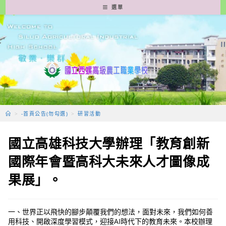
跳
選單
轉
至
主
要
內
容
>
-首頁公告(勿勾選)
>
研習活動
國立高雄科技大學辦理「教育創新
國際年會暨高科大未來人才圖像成
果展」。
一、世界正以飛快的腳步顛覆我們的想法，面對未來，我們如何善
用科技、開啟深度學習模式，迎接AI時代下的教育未來。本校辦理