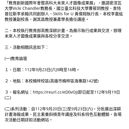
「教育創新國際年會暨高科大未來人才圖像成果展」，邀請密涅瓦
大學Vicki Chandler教務長、國立臺北科技大學曹筱玥教授、查特
普拉斯李承翰共同創辦人、Skills for U 黃偉翔執行長、本校李嘉紘
教授兼副校長、謝其昌教授兼產學長擔任講座。
二、本校執行教育部高教深耕計畫，為展示執行成果與交流，辦理
未來人才圖像成果展與各校分享交流。
三、活動相關訊息如下：
(一)教育論壇
１、日期：112年9月23日(六)9時至16時。
２、地點：本校楠梓校區(高雄市楠梓區海專路142號)
３、報名網址：https://reurl.cc/eD0vOj(即日起至112年9月19日
(二)
(二)系列活動：自112年9月20日(三)至9月23日(六)，分批展出深耕
計畫海報成果、民主素養斜槓青年講座及科系特色互動體驗，各場
次活動日期詳如活動網站。