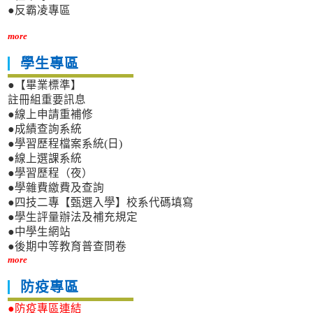
●反霸凌專區
more
學生專區
●【畢業標準】
註冊組重要訊息
●線上申請重補修
●成績查詢系統
●學習歷程檔案系統(日)
●線上選課系統
●學習歷程（夜）
●學雜費繳費及查詢
●四技二專【甄選入學】校系代碼填寫
●學生評量辦法及補充規定
●中學生網站
●後期中等教育普查問卷
more
防疫專區
●防疫專區連結