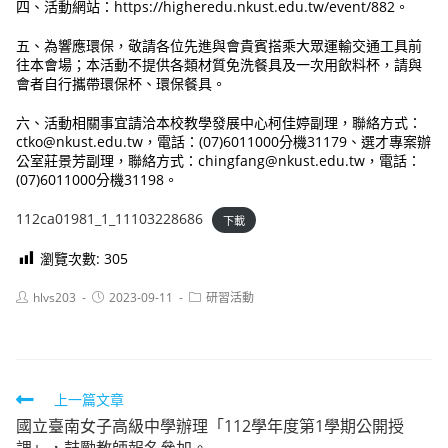
四、活動網站：https://higheredu.nkust.edu.tw/event/882。
五、為響應環保，敬請各位先進與會貴賓搭乘大眾運輸交通工具前
往本會場；本活動不提供各類材質免洗餐具及一次用飲料杯，請與
會者自行攜帶環保杯、環保餐具。
六、活動相關事宜請洽本校教學發展中心柯佳婷副理，聯絡方式：
ctko@nkust.edu.tw，電話：(07)6011000分機31179、選才專案辦
公室莊景芳副理，聯絡方式：chingfang@nkust.edu.tw，電話：
(07)6011000分機31198。
112ca01981_1_11103228686
下載
瀏覽次數:
305
Post
Post
Post
hlvs203
2023-09-11
研習活動
author:
published:
category:
Read
上一篇文章
國立臺南女子高級中學辦理「112學年度第1學期公開授
more