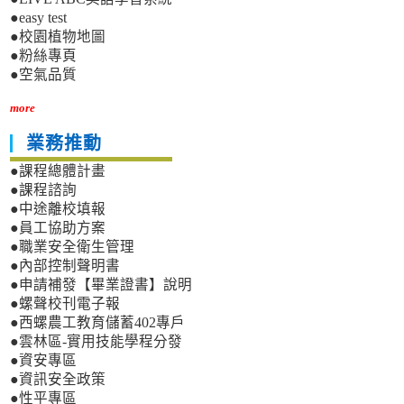
●easy test
●校園植物地圖
●粉絲專頁
●空氣品質
more
業務推動
●課程總體計畫
●課程諮詢
●中途離校填報
●員工協助方案
●職業安全衛生管理
●內部控制聲明書
●申請補發【畢業證書】說明
●螺聲校刊電子報
●西螺農工教育儲蓄402專戶
●雲林區-實用技能學程分發
●資安專區
●資訊安全政策
●性平專區