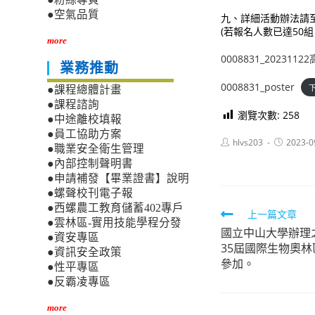
●空氣品質
九、詳細活動辦法請至活動網
(若報名人數已達50
more
0008831_20231
業務推動
0008831_poster
●課程總體計畫
●課程諮詢
瀏覽次數:
258
●中途離校填報
●員工協助方案
Post
Post
hlvs203
2023-0
●職業安全衛生管理
author:
published:
●內部控制聲明書
●申請補發【畢業證書】說明
●螺聲校刊電子報
●西螺農工教育儲蓄402專戶
Read
上一篇文章
●雲林區-實用技能學程分發
國立中山大學辦理之
more
●資安專區
35屆國際生物奧
articles
●資訊安全政策
參加。
●性平專區
●反霸凌專區
more