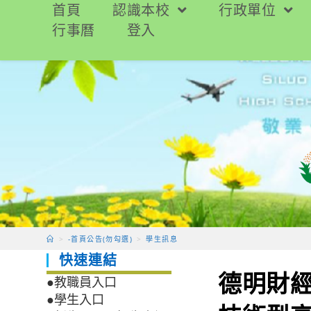
跳
首頁
認識本校
行政單位
轉
行事曆
登入
至
主
要
內
容
>
-首頁公告(勿勾選)
>
學生訊息
快速連結
德明財經
●教職員入口
●學生入口