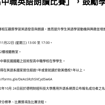
高中職英語朗讀比賽」，鼓勵
賽相互觀摩學習英語發音與朗讀，進而提升學生英語學習動機與興趣並增
1月22日 (星期三) 13:00 至 17:00。
館2樓視聽教室。
有中華民國國籍之技術型高中職學校在學學生。
不得在英語系國家居住超過1年或曾就讀於歐美僑校1年以上。
/forms.gle/DeAsSRzhSVCydSw6A
12年10月 24日前於德明財經科技大學應用外語系網頁公布報名成功者之
評分標準、比賽獎項及比賽流程。