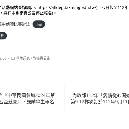
站查詢(網址: https://afldep.takming.edu.tw/)。即日起至112
組，將在本系網頁公告停止報名)。
122高中朗讀比賽辦法
下載
下載
Post
9-06
學生訊息
/
教職員公告
category:
『中華民國參加2024年第
內政部112年「愛情從心開
林匹亞競賽』，鼓勵學生報名
第9-12梯次訂於112年9月1