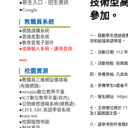
技術型
●新生入口、招生資訊
●Google
參加。
教職員系統
●網路請購系統
一、鼓勵學生透過競
●雲端差勤系統
流和銜接英語學習。
●教育雲電子郵件
●成績輸入系統、課表查詢
二、活動日期: 112 年1
more
三、活動地點: 伯南
校園資源
四、參賽資格: 凡具
●教職員工連網設備填報
五、參賽學生6歲後
(有線網路)
●newplus數位教學平臺
六、報名網址: https:/
●IGT數位教學平臺(校內)
●公物維修通報系統(總務處)
七、主辦單位將於 1
●LIVE ABC英語學習系統
及3 篇朗讀文章。
●easy test
●校園植物地圖
八、請參考附件查閲
●粉絲專頁