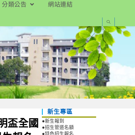
分類公告
網站連結
新生專區
德明盃全國
●新生報到
●招生管道名額
●特色招生報名