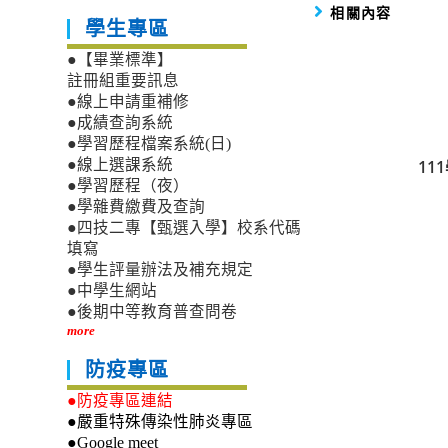
相關內容
學生專區
●【畢業標準】
註冊組重要訊息
●線上申請重補修
●成績查詢系統
●學習歷程檔案系統(日)
1
●線上選課系統
●學習歷程（夜）
●學雜費繳費及查詢
●四技二專【甄選入學】校系代碼
填寫
●學生評量辦法及補充規定
●中學生網站
●後期中等教育普查問卷
more
防疫專區
●防疫專區連結
●嚴重特殊傳染性肺炎專區
●Google meet