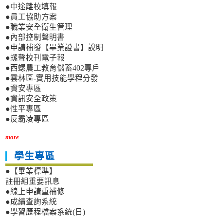
●中途離校填報
●員工協助方案
●職業安全衛生管理
●內部控制聲明書
●申請補發【畢業證書】說明
●螺聲校刊電子報
●西螺農工教育儲蓄402專戶
●雲林區-實用技能學程分發
●資安專區
●資訊安全政策
●性平專區
●反霸凌專區
more
學生專區
●【畢業標準】
註冊組重要訊息
●線上申請重補修
●成績查詢系統
●學習歷程檔案系統(日)