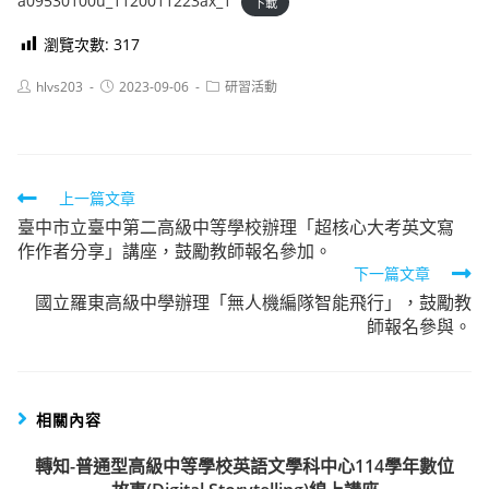
a09530100u_1120011223ax_1
下載
瀏覽次數:
317
Post
Post
Post
hlvs203
2023-09-06
研習活動
author:
published:
category:
Read
上一篇文章
臺中市立臺中第二高級中等學校辦理「超核心大考英文寫
more
作作者分享」講座，鼓勵教師報名參加。
articles
下一篇文章
國立羅東高級中學辦理「無人機編隊智能飛行」，鼓勵教
師報名參與。
相關內容
轉知-普通型高級中等學校英語文學科中心114學年數位