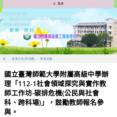
跳
選單
轉
至
主
要
內
容
>
-首頁公告(勿勾選)
>
研習活動
國立臺灣師範大學附屬高級中學辦
理「112-1社會領域探究與實作教
師工作坊-碳排危機(公民與社會
科、跨科場)」，鼓勵教師報名參
與。