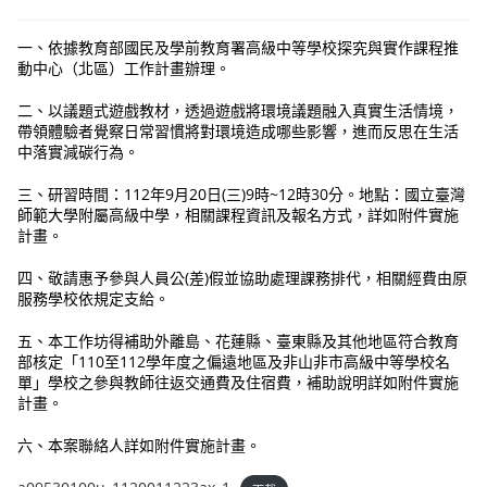
一、依據教育部國民及學前教育署高級中等學校探究與實作課程推
動中心（北區）工作計畫辦理。
二、以議題式遊戲教材，透過遊戲將環境議題融入真實生活情境，
帶領體驗者覺察日常習慣將對環境造成哪些影響，進而反思在生活
中落實減碳行為。
三、研習時間：112年9月20日(三)9時~12時30分。地點：國立臺灣
師範大學附屬高級中學，相關課程資訊及報名方式，詳如附件實施
計畫。
四、敬請惠予參與人員公(差)假並協助處理課務排代，相關經費由原
服務學校依規定支給。
五、本工作坊得補助外離島、花蓮縣、臺東縣及其他地區符合教育
部核定「110至112學年度之偏遠地區及非山非市高級中等學校名
單」學校之參與教師往返交通費及住宿費，補助說明詳如附件實施
計畫。
六、本案聯絡人詳如附件實施計畫。