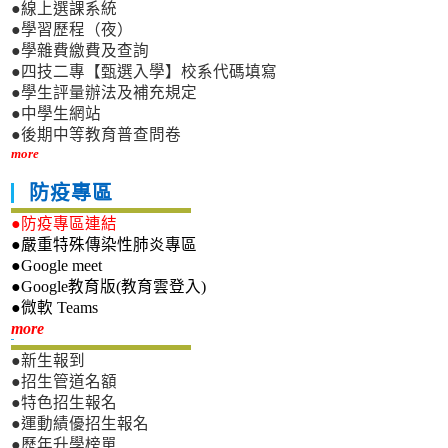
●線上選課系統
●學習歷程（夜）
●學雜費繳費及查詢
●四技二專【甄選入學】校系代碼填寫
●學生評量辦法及補充規定
●中學生網站
●後期中等教育普查問卷
more
防疫專區
●防疫專區連結
●嚴重特殊傳染性肺炎專區
●Google meet
●Google教育版(教育雲登入)
●微軟 Teams
新生專區
more
●新生報到
●招生管道名額
●特色招生報名
●運動績優招生報名
●歷年升學榜單