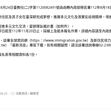
8月24日臺教社(二)字第1120082491號函函轉內政部移民署112年8月1
新住民及其子女在臺深耕完成夢想，推展多元文化及落實反歧視精神，增
促進多元文化交流，爰辦理旨揭計畫（如附件）。
日起至112年11月20日止，採線上及紙本報名作業，詳細內容請至內政
tw）、該署全球資訊網（https：//www.immigration.gov.tw）及新住民
tion.gov.tw）「最新消息」專區下載。如有相關疑問，請洽該署諮詢專線02-238
報名表等相關資料各1份。
Post
08-25
活動資訊
/
輔導室
:
category: