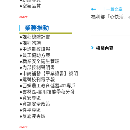
●空氣品質
Read
上一篇文章
福利部「心快活」
more
more
articles
業務推動
●課程總體計畫
●課程諮詢
相關內容
●中途離校填報
●員工協助方案
●職業安全衛生管理
●內部控制聲明書
●申請補發【畢業證書】說明
●螺聲校刊電子報
●西螺農工教育儲蓄402專戶
●雲林區-實用技能學程分發
●資安專區
●資訊安全政策
●性平專區
●反霸凌專區
more