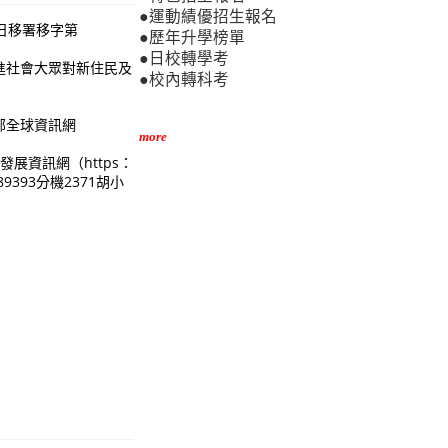
●運動績優招生報名
8日移署移字第
●歷年升學榜單
●日校轉學考
進社會大眾對新住民及
●校內轉科考
部全球資訊網
more
培力發展資訊網（https：
89393分機2371胡小