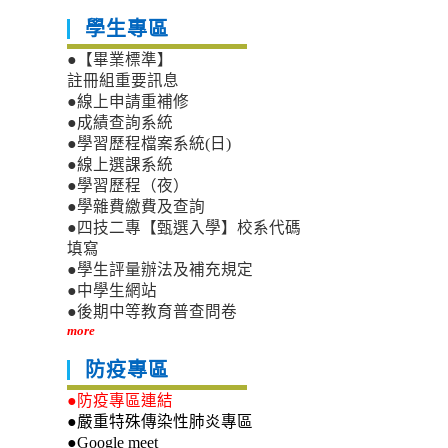
學生專區
●【畢業標準】
註冊組重要訊息
●線上申請重補修
●成績查詢系統
●學習歷程檔案系統(日)
●線上選課系統
●學習歷程（夜）
●學雜費繳費及查詢
●四技二專【甄選入學】校系代碼
填寫
●學生評量辦法及補充規定
●中學生網站
●後期中等教育普查問卷
more
防疫專區
●防疫專區連結
●嚴重特殊傳染性肺炎專區
●Google meet