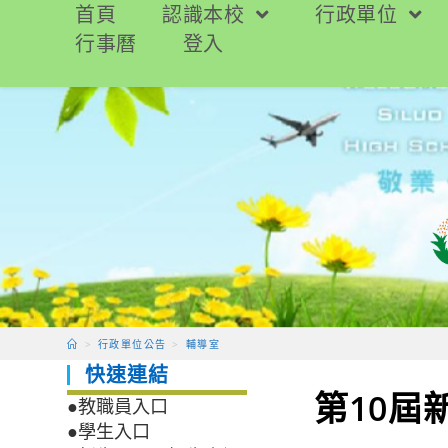
跳
首頁
認識本校
行政單位
轉
行事曆
登入
至
主
要
內
容
>
行政單位公告
>
輔導室
快速連結
第10屆
●教職員入口
●學生入口