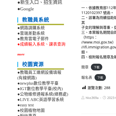
●新生入口、招生資訊
一、依據教育部112年
●Google
1120102397 號函。
二、該署為持續協助
教職員系統
其
子女的理解與尊重，
●網路請購系統
三、本案報名期間自即
●雲端差勤系統
（https：
●教育雲電子郵件
//www.moi.gov.
●成績輸入系統、課表查詢
//ifi.immigra
姐。
more
四、檢附報名簡章及
校園資源
簡章
下載
●教職員工連網設備填報
報名表
下載
(有線網路)
●newplus數位教學平臺
瀏覽次數:
288
●IGT數位教學平臺(校內)
●公物維修通報系統(總務處)
Post
Post
hlvs369a
2023-
●LIVE ABC英語學習系統
author:
published
●easy test
●校園植物地圖
●粉絲專頁