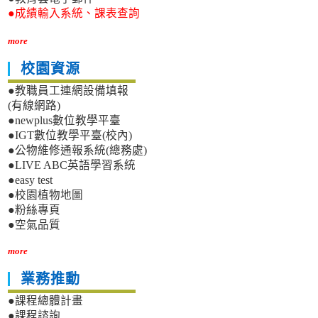
●成績輸入系統、課表查詢
more
校園資源
●教職員工連網設備填報
(有線網路)
●newplus數位教學平臺
●IGT數位教學平臺(校內)
●公物維修通報系統(總務處)
●LIVE ABC英語學習系統
●easy test
●校園植物地圖
●粉絲專頁
●空氣品質
more
業務推動
●課程總體計畫
●課程諮詢