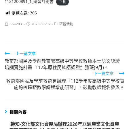
1121200891_1_研習計劃書
下載
瀏覽次數:
305
Post
Post
Post
hlvs203
2023-08-16
研習活動
author:
published:
category:
Read
上一篇文章
教育部國民及學前教育署高級中等學校教師本土語文認證
more
培訓實施計畫─112年原住民族語認證加強班(9月)。
articles
下一篇文章
教育部國民及學前教育署辦理「112學年度高級中等學校實
施跨校遠距教學課程增能研習」，鼓勵教師報名參與。
相關內容
轉知-文化部文化資產局辦理2026年亞洲產業文化資產