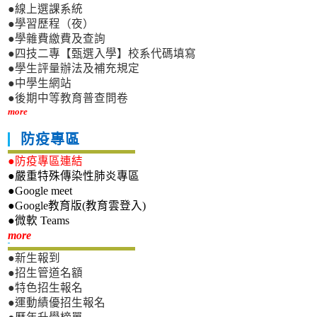
●線上選課系統
●學習歷程（夜）
●學雜費繳費及查詢
●四技二專【甄選入學】校系代碼填寫
●學生評量辦法及補充規定
●中學生網站
●後期中等教育普查問卷
more
防疫專區
●防疫專區連結
●嚴重特殊傳染性肺炎專區
●Google meet
●Google教育版(教育雲登入)
●微軟 Teams
新生專區
more
●新生報到
●招生管道名額
●特色招生報名
●運動績優招生報名