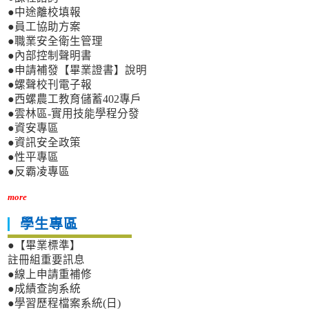
●中途離校填報
●員工協助方案
●職業安全衛生管理
●內部控制聲明書
●申請補發【畢業證書】說明
●螺聲校刊電子報
●西螺農工教育儲蓄402專戶
●雲林區-實用技能學程分發
●資安專區
●資訊安全政策
●性平專區
●反霸凌專區
more
學生專區
●【畢業標準】
註冊組重要訊息
●線上申請重補修
●成績查詢系統
●學習歷程檔案系統(日)