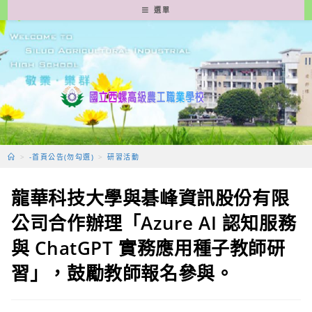
跳
選單
轉
至
主
要
內
容
>
-首頁公告(勿勾選)
>
研習活動
龍華科技大學與碁峰資訊股份有限
公司合作辦理「Azure AI 認知服務
與 ChatGPT 實務應用種子教師研
習」，鼓勵教師報名參與。