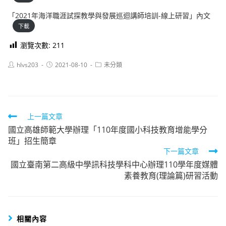
「2021年海洋職涯試探教學與發展巡迴講師培訓-線上研習」內文
下載
瀏覽次數:
211
Post
Post
Post
hlvs203
2021-08-10
未分類
author:
published:
category:
Read
上一篇文章
國立高雄師範大學辦理「110年度國小科技教育增能學分
more
班」招生簡章
articles
下一篇文章
國立臺南第二高級中學訊科技學科中心辦理110學年度媒體
素養教育(理論篇)研習活動
相關內容