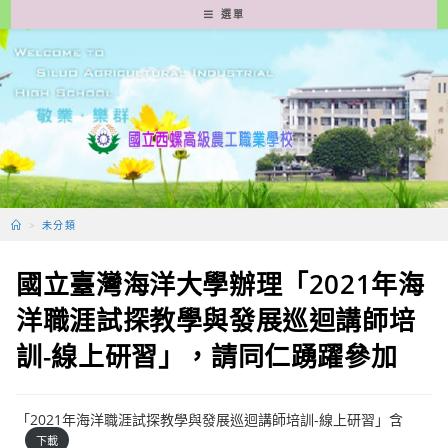
跳
選單
轉
至
主
要
內
容
>
未分類
國立臺灣海洋大學辦理「2021年海
洋職涯試探教學與發展巡迴講師培
訓-線上研習」，請同仁踴躍參加
「2021年海洋職涯試探教學與發展巡迴講師培訓-線上研習」含
下載