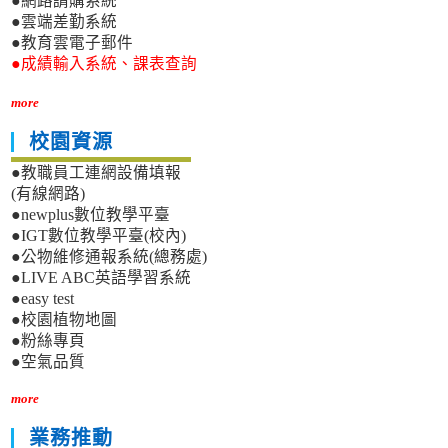
●網路請購系統
●雲端差勤系統
●教育雲電子郵件
●成績輸入系統、課表查詢
more
校園資源
●教職員工連網設備填報
(有線網路)
●newplus數位教學平臺
●IGT數位教學平臺(校內)
●公物維修通報系統(總務處)
●LIVE ABC英語學習系統
●easy test
●校園植物地圖
●粉絲專頁
●空氣品質
more
業務推動