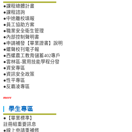
●課程總體計畫
●課程諮詢
●中途離校填報
●員工協助方案
●職業安全衛生管理
●內部控制聲明書
●申請補發【畢業證書】說明
●螺聲校刊電子報
●西螺農工教育儲蓄402專戶
●雲林區-實用技能學程分發
●資安專區
●資訊安全政策
●性平專區
●反霸凌專區
more
學生專區
●【畢業標準】
註冊組重要訊息
●線上申請重補修