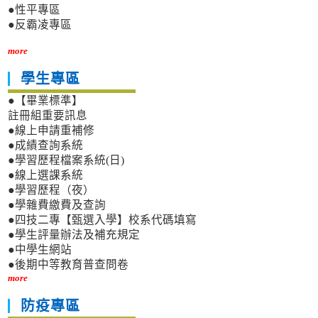
●性平專區
●反霸凌專區
more
學生專區
●【畢業標準】
註冊組重要訊息
●線上申請重補修
●成績查詢系統
●學習歷程檔案系統(日)
●線上選課系統
●學習歷程（夜）
●學雜費繳費及查詢
●四技二專【甄選入學】校系代碼填寫
●學生評量辦法及補充規定
●中學生網站
●後期中等教育普查問卷
more
防疫專區