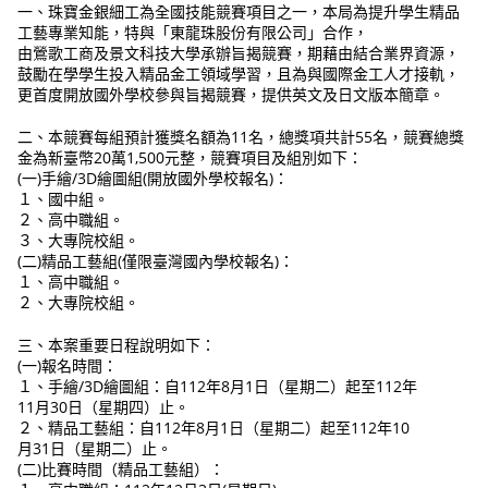
一、珠寶金銀細工為全國技能競賽項目之一，本局為提升學生精品
工藝專業知能，特與「東龍珠股份有限公司」合作，
由鶯歌工商及景文科技大學承辦旨揭競賽，期藉由結合業界資源，
鼓勵在學學生投入精品金工領域學習，且為與國際金工人才接軌，
更首度開放國外學校參與旨揭競賽，提供英文及日文版本簡章。
二、本競賽每組預計獲獎名額為11名，總獎項共計55名，競賽總獎
金為新臺幣20萬1,500元整，競賽項目及組別如下：
(一)手繪/3D繪圖組(開放國外學校報名)：
１、國中組。
２、高中職組。
３、大專院校組。
(二)精品工藝組(僅限臺灣國內學校報名)：
１、高中職組。
２、大專院校組。
三、本案重要日程說明如下：
(一)報名時間：
１、手繪/3D繪圖組：自112年8月1日（星期二）起至112年
11月30日（星期四）止。
２、精品工藝組：自112年8月1日（星期二）起至112年10
月31日（星期二）止。
(二)比賽時間（精品工藝組）：