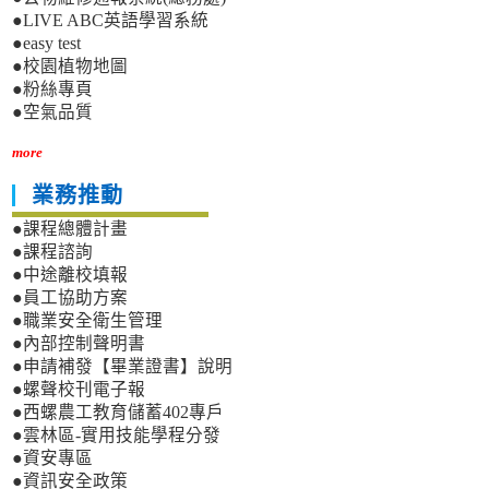
●LIVE ABC英語學習系統
●easy test
●校園植物地圖
●粉絲專頁
●空氣品質
more
業務推動
●課程總體計畫
●課程諮詢
●中途離校填報
●員工協助方案
●職業安全衛生管理
●內部控制聲明書
●申請補發【畢業證書】說明
●螺聲校刊電子報
●西螺農工教育儲蓄402專戶
●雲林區-實用技能學程分發
●資安專區
●資訊安全政策