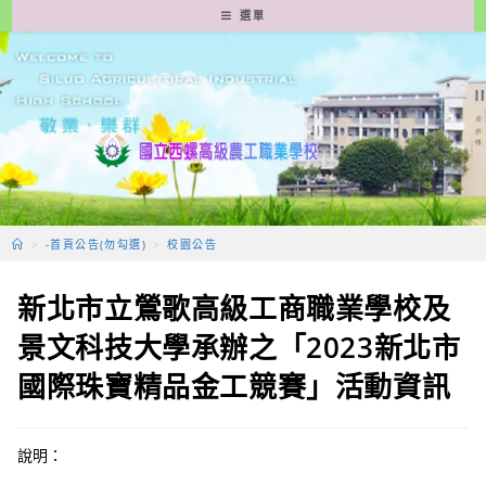
跳
選單
轉
至
主
要
內
容
>
-首頁公告(勿勾選)
>
校園公告
新北市立鶯歌高級工商職業學校及
景文科技大學承辦之「2023新北市
國際珠寶精品金工競賽」活動資訊
說明：