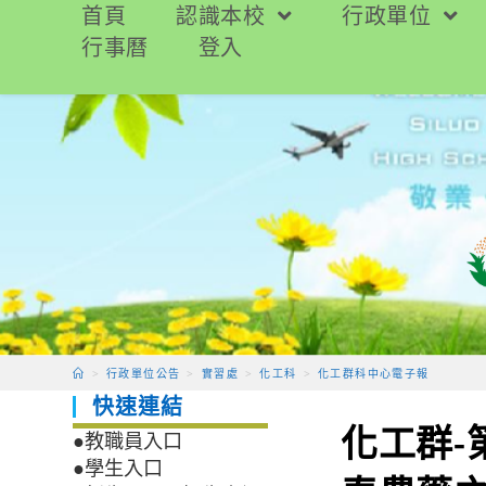
跳
首頁
認識本校
行政單位
轉
行事曆
登入
至
主
要
內
容
>
行政單位公告
>
實習處
>
化工科
>
化工群科中心電子報
快速連結
化工群-
●教職員入口
●學生入口