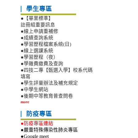
學生專區
●【畢業標準】
註冊組重要訊息
●線上申請重補修
●成績查詢系統
●學習歷程檔案系統(日)
●線上選課系統
●學習歷程（夜）
●學雜費繳費及查詢
●四技二專【甄選入學】校系代碼
填寫
●學生評量辦法及補充規定
●中學生網站
●後期中等教育普查問卷
more
防疫專區
●防疫專區連結
●嚴重特殊傳染性肺炎專區
●Google meet