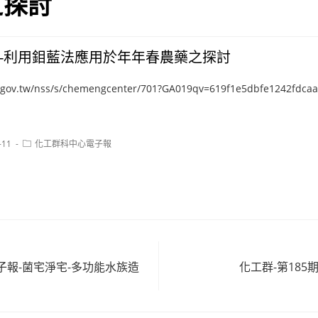
之探討
-利用鉬藍法應用於年年春農藥之探討
a.gov.tw/nss/s/chemengcenter/701?GA019qv=619f1e5dbfe1242fdca
Post
-11
化工群科中心電子報
category:
電子報-菌宅淨宅-多功能水族造
化工群-第185