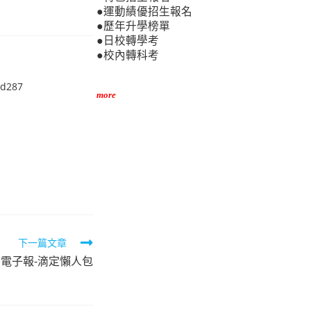
●運動績優招生報名
●歷年升學榜單
●日校轉學考
●校內轉科考
ad287
more
下一篇文章
期電子報-滴定懶人包