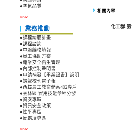
●空氣品質
相關內容
more
化工群-
業務推動
●課程總體計畫
●課程諮詢
●中途離校填報
●員工協助方案
●職業安全衛生管理
●內部控制聲明書
●申請補發【畢業證書】說明
●螺聲校刊電子報
●西螺農工教育儲蓄402專戶
●雲林區-實用技能學程分發
●資安專區
●資訊安全政策
●性平專區
●反霸凌專區
more