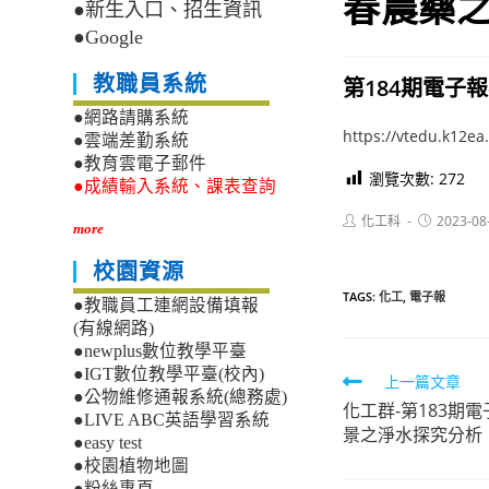
春農藥
●新生入口、招生資訊
●Google
教職員系統
第184期電子報
●網路請購系統
https://vtedu.k12e
●雲端差勤系統
●教育雲電子郵件
瀏覽次數:
272
●成績輸入系統、課表查詢
Post
Post
化工科
2023-08
more
author:
published:
校園資源
TAGS:
化工
,
電子報
●教職員工連網設備填報
(有線網路)
●newplus數位教學平臺
●IGT數位教學平臺(校內)
Read
上一篇文章
●公物維修通報系統(總務處)
化工群-第183期
more
●LIVE ABC英語學習系統
景之淨水探究分析
articles
●easy test
●校園植物地圖
●粉絲專頁