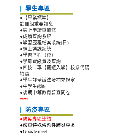
學生專區
●【畢業標準】
註冊組重要訊息
●線上申請重補修
●成績查詢系統
●學習歷程檔案系統(日)
●線上選課系統
●學習歷程（夜）
●學雜費繳費及查詢
●四技二專【甄選入學】校系代碼
填寫
●學生評量辦法及補充規定
●中學生網站
●後期中等教育普查問卷
more
防疫專區
●防疫專區連結
●嚴重特殊傳染性肺炎專區
●Google meet