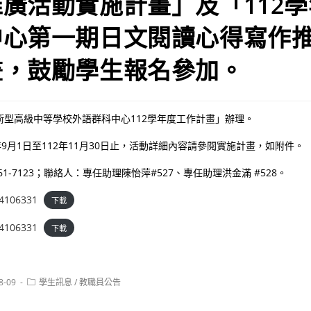
廣活動實施計畫」及「112
中心第一期日文閱讀心得寫作
畫，鼓勵學生報名參加。
術型高級中等學校外語群科中心112學年度工作計畫」辦理。
年9月1日至112年11月30日止，活動詳細內容請參閱實施計畫，如附件。
261-7123；聯絡人：專任助理陳怡萍#527、專任助理洪金滿 #528。
4106331
下載
4106331
下載
Post
8-09
學生訊息
/
教職員公告
category: