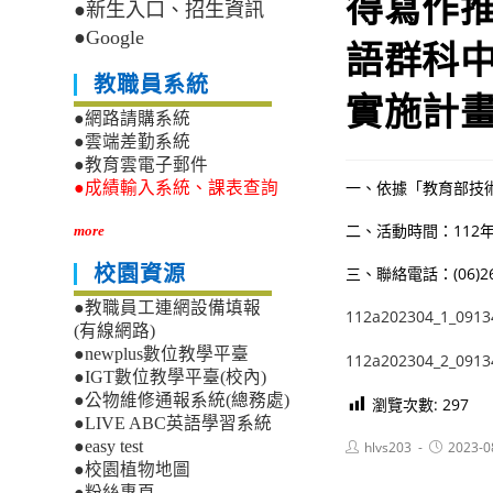
得寫作推
●新生入口、招生資訊
●Google
語群科
教職員系統
實施計
●網路請購系統
●雲端差勤系統
●教育雲電子郵件
一、依據「教育部技
●成績輸入系統、課表查詢
二、活動時間：112
more
校園資源
三、聯絡電話：(06)
●教職員工連網設備填報
112a202304_1_0913
(有線網路)
●newplus數位教學平臺
112a202304_2_0913
●IGT數位教學平臺(校內)
●公物維修通報系統(總務處)
瀏覽次數:
297
●LIVE ABC英語學習系統
Post
Post
●easy test
hlvs203
2023-0
author:
published:
●校園植物地圖
●粉絲專頁