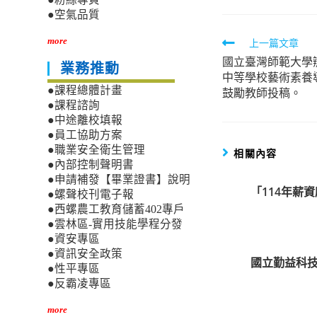
●空氣品質
Read
more
上一篇文章
國立臺灣師範大學
more
業務推動
中等學校藝術素養
articles
●課程總體計畫
鼓勵教師投稿。
●課程諮詢
●中途離校填報
●員工協助方案
●職業安全衛生管理
相關內容
●內部控制聲明書
●申請補發【畢業證書】說明
「114年薪
●螺聲校刊電子報
●西螺農工教育儲蓄402專戶
●雲林區-實用技能學程分發
●資安專區
●資訊安全政策
國立勤益科技
●性平專區
●反霸凌專區
more