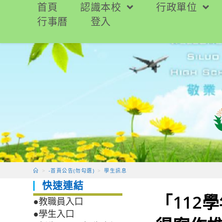
跳
首頁
認識本校
行政單位
轉
行事曆
登入
至
主
要
內
容
>
-首頁公告(勿勾選)
>
學生訊息
快速連結
「112
●教職員入口
●學生入口