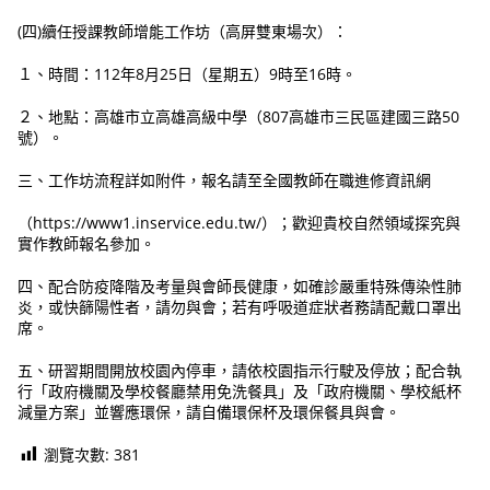
(四)續任授課教師增能工作坊（高屏雙東場次）：
１、時間：112年8月25日（星期五）9時至16時。
２、地點：高雄市立高雄高級中學（807高雄市三民區建國三路50
號）。
三、工作坊流程詳如附件，報名請至全國教師在職進修資訊網
（https://www1.inservice.edu.tw/）；歡迎貴校自然領域探究與
實作教師報名參加。
四、配合防疫降階及考量與會師長健康，如確診嚴重特殊傳染性肺
炎，或快篩陽性者，請勿與會；若有呼吸道症狀者務請配戴口罩出
席。
五、研習期間開放校園內停車，請依校園指示行駛及停放；配合執
行「政府機關及學校餐廳禁用免洗餐具」及「政府機關、學校紙杯
減量方案」並響應環保，請自備環保杯及環保餐具與會。
瀏覽次數:
381