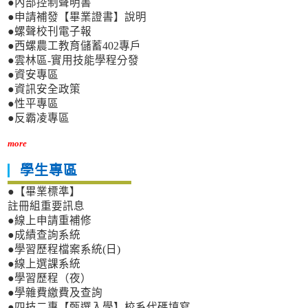
●內部控制聲明書
●申請補發【畢業證書】說明
●螺聲校刊電子報
●西螺農工教育儲蓄402專戶
●雲林區-實用技能學程分發
●資安專區
●資訊安全政策
●性平專區
●反霸凌專區
more
學生專區
●【畢業標準】
註冊組重要訊息
●線上申請重補修
●成績查詢系統
●學習歷程檔案系統(日)
●線上選課系統
●學習歷程（夜）
●學雜費繳費及查詢
●四技二專【甄選入學】校系代碼填寫