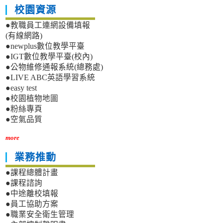
校園資源
●教職員工連網設備填報
(有線網路)
●newplus數位教學平臺
●IGT數位教學平臺(校內)
●公物維修通報系統(總務處)
●LIVE ABC英語學習系統
●easy test
●校園植物地圖
●粉絲專頁
●空氣品質
more
業務推動
●課程總體計畫
●課程諮詢
●中途離校填報
●員工協助方案
●職業安全衛生管理