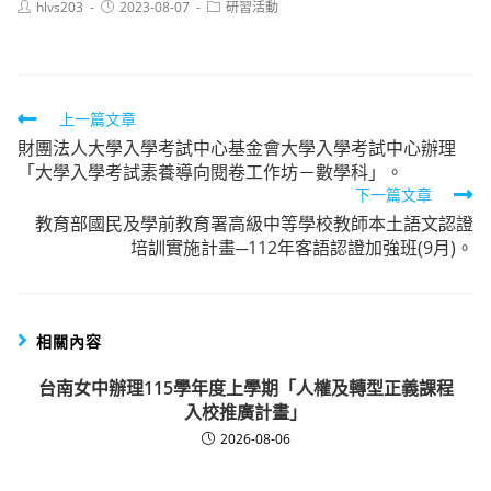
Post
Post
Post
hlvs203
2023-08-07
研習活動
author:
published:
category:
Read
上一篇文章
財團法人大學入學考試中心基金會大學入學考試中心辦理
more
「大學入學考試素養導向閱卷工作坊－數學科」。
articles
下一篇文章
教育部國民及學前教育署高級中等學校教師本土語文認證
培訓實施計畫─112年客語認證加強班(9月)。
相關內容
台南女中辦理115學年度上學期「人權及轉型正義課程
入校推廣計畫」
2026-08-06