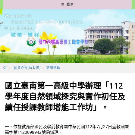
跳
選單
轉
至
主
要
內
容
>
-首頁公告(勿勾選)
>
研習活動
國立臺南第一高級中學辦理「112
學年度自然領域探究與實作初任及
續任授課教師增能工作坊」。
一、依據教育部國民及學前教育署中華民國112年7月27日臺教國署
高字第1120098942號函辦理。