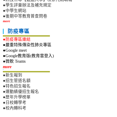
●學生評量辦法及補充規定
●中學生網站
●後期中等教育普查問卷
more
防疫專區
●防疫專區連結
●嚴重特殊傳染性肺炎專區
●Google meet
●Google教育版(教育雲登入)
●微軟 Teams
新生專區
more
●新生報到
●招生管道名額
●特色招生報名
●運動績優招生報名
●歷年升學榜單
●日校轉學考
●校內轉科考