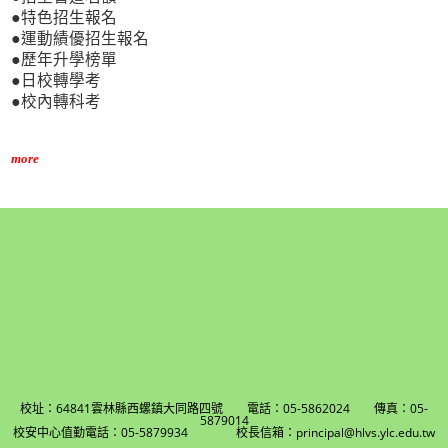
●特色招生報名
●運動績優招生報名
●歷年升學榜單
●日校轉學考
●校內轉科考
more
校址：64841雲林縣西螺鎮大同路四號 電話：05-5862024 傳真：05-
5879014
校安中心值勤電話：05-5879934 校長信箱：principal@hlvs.ylc.edu.tw