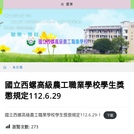
跳
選單
轉
至
主
要
內
容
>
未分類
國立西螺高級農工職業學校學生獎
懲規定112.6.29
國立西螺高級農工職業學校學生獎懲規定112.6.29-1
下載
瀏覽次數:
273