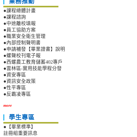
業務推動
●課程總體計畫
●課程諮詢
●中途離校填報
●員工協助方案
●職業安全衛生管理
●內部控制聲明書
●申請補發【畢業證書】說明
●螺聲校刊電子報
●西螺農工教育儲蓄402專戶
●雲林區-實用技能學程分發
●資安專區
●資訊安全政策
●性平專區
●反霸凌專區
more
學生專區
●【畢業標準】
註冊組重要訊息