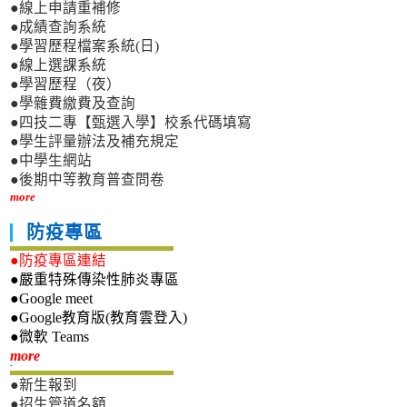
●線上申請重補修
●成績查詢系統
●學習歷程檔案系統(日)
●線上選課系統
●學習歷程（夜）
●學雜費繳費及查詢
●四技二專【甄選入學】校系代碼填寫
●學生評量辦法及補充規定
●中學生網站
●後期中等教育普查問卷
more
防疫專區
●防疫專區連結
●嚴重特殊傳染性肺炎專區
●Google meet
●Google教育版(教育雲登入)
●微軟 Teams
新生專區
more
●新生報到
●招生管道名額