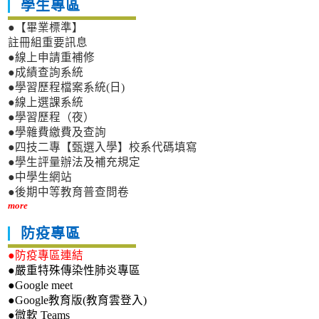
學生專區
●【畢業標準】
註冊組重要訊息
●線上申請重補修
●成績查詢系統
●學習歷程檔案系統(日)
●線上選課系統
●學習歷程（夜）
●學雜費繳費及查詢
●四技二專【甄選入學】校系代碼填寫
●學生評量辦法及補充規定
●中學生網站
●後期中等教育普查問卷
more
防疫專區
●防疫專區連結
●嚴重特殊傳染性肺炎專區
●Google meet
●Google教育版(教育雲登入)
●微軟 Teams