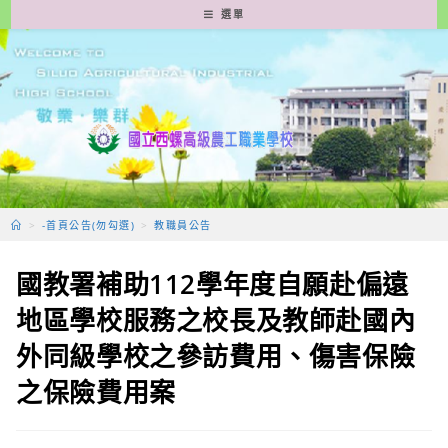
跳
選單
轉
至
主
要
內
容
>
-首頁公告(勿勾選)
>
教職員公告
國教署補助112學年度自願赴偏遠
地區學校服務之校長及教師赴國內
外同級學校之參訪費用、傷害保險
之保險費用案