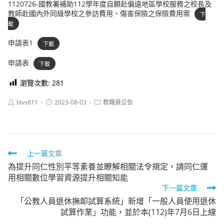
1120726-國教署補助112學年度自願赴偏遠地區學校服務之校長及
教師赴國內外同級學校之參訪費用、傷害保險之保險費用案
下
載
申請表1
下載
申請表
下載
瀏覽次數:
281
Post
Post
Post
hlvs611
2023-08-03
教職員公告
author:
published:
category:
Read
上一篇文章
為提升同仁性別平等素養並瞭解相關法令規定，請同仁運
more
用相關數位學習資源提升相關知能
articles
下一篇文章
「公教人員退休撫卹試算系統」新增「一般人員使用退休
試算作業」功能，並於本(112)年7月6日上線