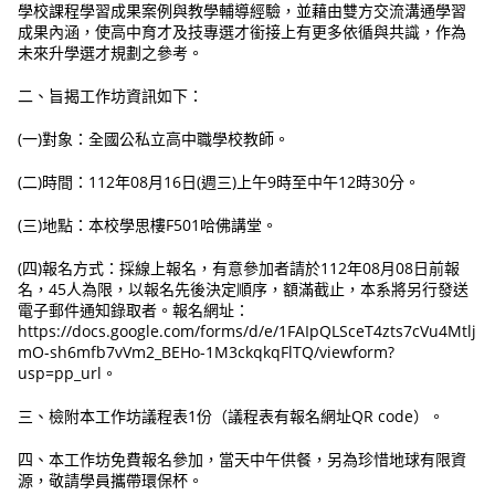
學校課程學習成果案例與教學輔導經驗，並藉由雙方交流溝通學習
成果內涵，使高中育才及技專選才銜接上有更多依循與共識，作為
未來升學選才規劃之參考。
二、旨揭工作坊資訊如下：
(一)對象：全國公私立高中職學校教師。
(二)時間：112年08月16日(週三)上午9時至中午12時30分。
(三)地點：本校學思樓F501哈佛講堂。
(四)報名方式：採線上報名，有意參加者請於112年08月08日前報
名，45人為限，以報名先後決定順序，額滿截止，本系將另行發送
電子郵件通知錄取者。報名網址：
https://docs.google.com/forms/d/e/1FAIpQLSceT4zts7cVu4Mtlj
mO-sh6mfb7vVm2_BEHo-1M3ckqkqFlTQ/viewform?
usp=pp_url。
三、檢附本工作坊議程表1份（議程表有報名網址QR code）。
四、本工作坊免費報名參加，當天中午供餐，另為珍惜地球有限資
源，敬請學員攜帶環保杯。