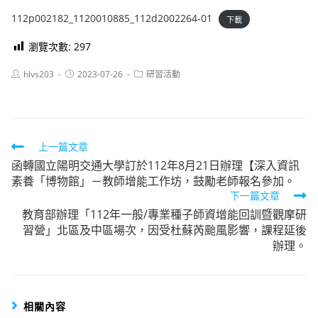
112p002182_1120010885_112d2002264-01
下載
瀏覽次數:
297
Post
Post
Post
hlvs203
2023-07-26
研習活動
author:
published:
category:
Read
上一篇文章
函轉國立陽明交通大學訂於112年8月21日辦理【深入資訊
more
素養「博物館」－教師增能工作坊，鼓勵老師報名參加。
articles
下一篇文章
教育部辦理「112年一般/專業種子師資增能回訓暨觀摩研
習營」北區及中區場次，因受杜蘇芮颱風影響，課程延後
辦理。
相關內容