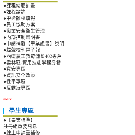
●課程總體計畫
●課程諮詢
●中途離校填報
●員工協助方案
●職業安全衛生管理
●內部控制聲明書
●申請補發【畢業證書】說明
●螺聲校刊電子報
●西螺農工教育儲蓄402專戶
●雲林區-實用技能學程分發
●資安專區
●資訊安全政策
●性平專區
●反霸凌專區
more
學生專區
●【畢業標準】
註冊組重要訊息
●線上申請重補修