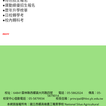
●特色招生報名
●運動績優招生報名
●歷年升學榜單
●日校轉學考
●校內轉科考
more
校址：64841雲林縣西螺鎮大同路四號 電話：05-5862024 傳真：05-
5879014
校安中心值勤電話：05-5879934 校長信箱：principal@hlvs.ylc.edu.tw
本網頁版權所有：國立西螺高級農工職業學校 National Siluo Agricultural