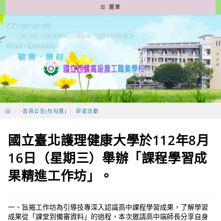
跳
選單
轉
至
主
要
內
容
>
-首頁公告(勿勾選)
>
研習活動
國立臺北護理健康大學於112年8月
16日（星期三）舉辦「課程學習成
果精進工作坊」。
一、旨揭工作坊為引導技專深入認識高中課程學習成果，了解學習
成果從「課堂到備審資料」的過程，本次邀請高中端師長分享自身