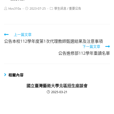
Post
Post
Post
hlvs310a
2023-07-25
學生訊息
/
重要公告
author:
published:
category:
Read
上一篇文章
公告本校112學年度第1次代理教師甄選結果及注意事項
more
下一篇文章
articles
公告進修部112學年重讀名單
相關內容
國立臺灣藝術大學北區招生座談會
2025-03-21