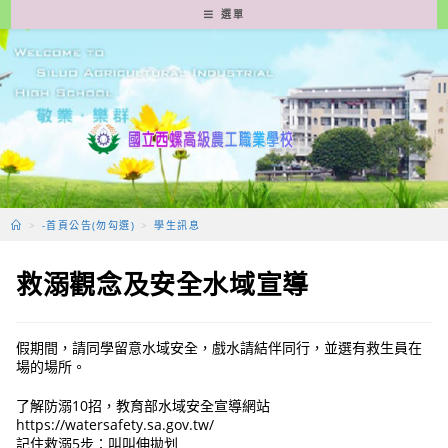
跳
選單
轉
至
主
要
內
容
>
-首頁公告(勿勾選)
>
學生訊息
救溺觀念及安全水域宣導
假期間，請同學留意水域安全，戲水請結伴同行，並選有救生員在
場的場所。
了解防溺10招，教育部水域安全宣導網站
https://watersafety.sa.gov.tw/
記住救溺5步：叫叫伸拋划