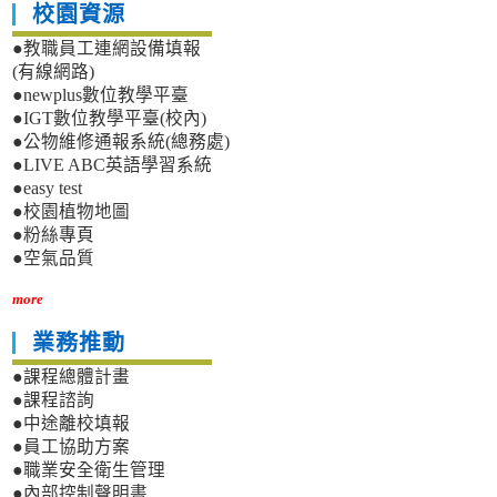
校園資源
●教職員工連網設備填報
(有線網路)
●newplus數位教學平臺
●IGT數位教學平臺(校內)
●公物維修通報系統(總務處)
●LIVE ABC英語學習系統
●easy test
●校園植物地圖
●粉絲專頁
●空氣品質
more
業務推動
●課程總體計畫
●課程諮詢
●中途離校填報
●員工協助方案
●職業安全衛生管理
●內部控制聲明書