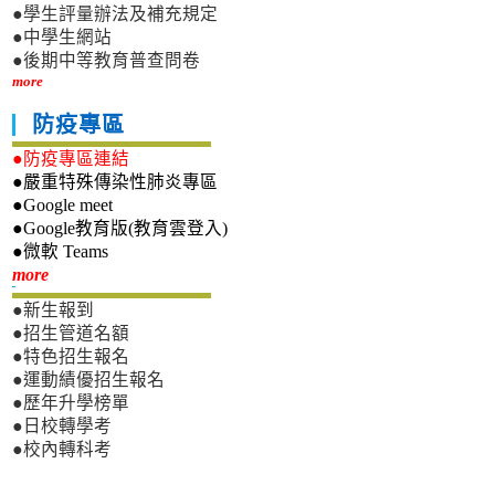
●學生評量辦法及補充規定
●中學生網站
●後期中等教育普查問卷
more
防疫專區
●防疫專區連結
●嚴重特殊傳染性肺炎專區
●Google meet
●Google教育版(教育雲登入)
●微軟 Teams
新生專區
more
●新生報到
●招生管道名額
●特色招生報名
●運動績優招生報名
●歷年升學榜單
●日校轉學考
●校內轉科考