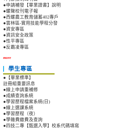
●申請補發【畢業證書】說明
●螺聲校刊電子報
●西螺農工教育儲蓄402專戶
●雲林區-實用技能學程分發
●資安專區
●資訊安全政策
●性平專區
●反霸凌專區
more
學生專區
●【畢業標準】
註冊組重要訊息
●線上申請重補修
●成績查詢系統
●學習歷程檔案系統(日)
●線上選課系統
●學習歷程（夜）
●學雜費繳費及查詢
●四技二專【甄選入學】校系代碼填寫