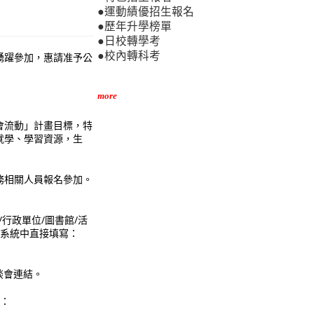
●運動績優招生報名
●歷年升學榜單
●日校轉學考
●校內轉科考
踴躍參加，惠請准予公
more
會流動」計畫目標，特
就學、學習資源，生
務相關人員報名參加。
行政單位/圖書館/活
名系統中直接填寫：
通知座談會連結。
結：