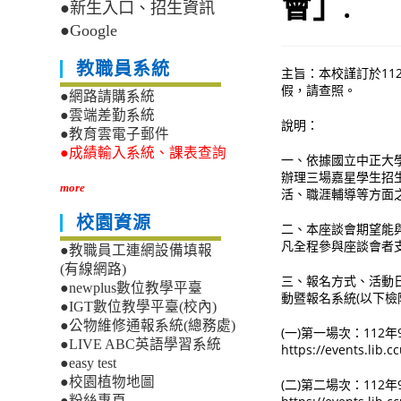
會」.
●新生入口、招生資訊
●Google
教職員系統
主旨：本校謹訂於11
假，請查照。
●網路請購系統
●雲端差勤系統
說明：
●教育雲電子郵件
●成績輸入系統、課表查詢
一、依據國立中正大
辦理三場嘉星學生招
more
活、職涯輔導等方面
校園資源
二、本座談會期望能
凡全程參與座談會者
●教職員工連網設備填報
(有線網路)
三、報名方式、活動日
●newplus數位教學平臺
動暨報名系統(以下
●IGT數位教學平臺(校內)
●公物維修通報系統(總務處)
(一)第一場次：112
●LIVE ABC英語學習系統
https://events.
●easy test
●校園植物地圖
(二)第二場次：11
●粉絲專頁