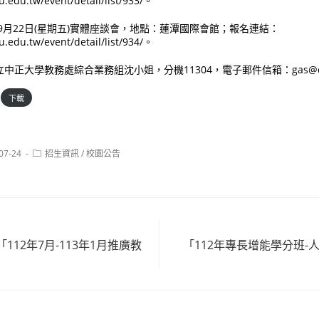
cu.edu.tw/event/detail/list/933/。
2年9月22日(星期五)實體座談會，地點：蓮潭國際會館；報名連結：
cu.edu.tw/event/detail/list/934/。
正大學教務處綜合業務組沈小姐，分機11304，電子郵件信箱：gas@ccu
下載
Post
07-24
招生資訊
/
校園公告
:
category:
12年7月-113年1月推廣教
「112年專長增能學分班-