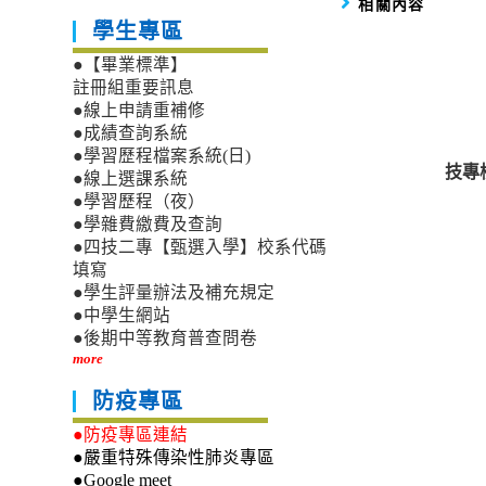
相關內容
學生專區
●【畢業標準】
註冊組重要訊息
●線上申請重補修
●成績查詢系統
●學習歷程檔案系統(日)
技專
●線上選課系統
●學習歷程（夜）
●學雜費繳費及查詢
●四技二專【甄選入學】校系代碼
填寫
●學生評量辦法及補充規定
●中學生網站
●後期中等教育普查問卷
more
防疫專區
●防疫專區連結
●嚴重特殊傳染性肺炎專區
●Google meet