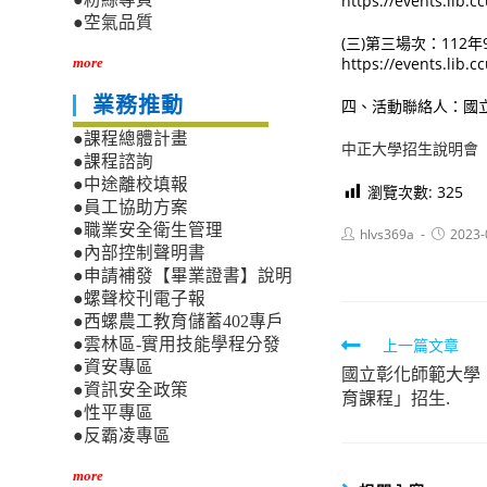
https://events.lib.c
●空氣品質
(三)第三場次：11
https://events.lib.c
more
業務推動
四、活動聯絡人：國立中
●課程總體計畫
中正大學招生說明會
●課程諮詢
●中途離校填報
瀏覽次數:
325
●員工協助方案
●職業安全衛生管理
Post
Post
hlvs369a
2023-
author:
published
●內部控制聲明書
●申請補發【畢業證書】說明
●螺聲校刊電子報
●西螺農工教育儲蓄402專戶
Read
上一篇文章
●雲林區-實用技能學程分發
●資安專區
國立彰化師範大學「1
more
●資訊安全政策
育課程」招生.
articles
●性平專區
●反霸凌專區
more