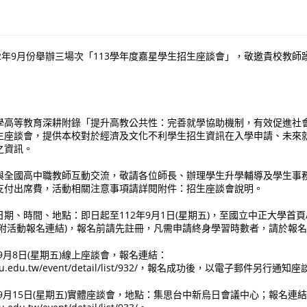
2年9月份舉辦三場次「113學年度嘉星學生招生座談會」，敬邀貴校教師
學高等教育深耕附錄「提升高教公共性：完善就學協助機制，有效促進社
生座談會，提供本校對於經濟及文化不利學生招生資訊在入學申請、未來
之資訊。
與全國高中職教師互動交流，敬請各位師長、辦理學生升學輔導及學生事
支付出席費，活動相關注意事項請詳閱附件：招生座談會說明。
期、時間、地點：即日起至112年9月1日(星期五)，至國立中正大學首頁/
檢附活動報名連結)，報名前請先註冊，凡需申請終身學習時數者，請於報
年9月8日(星期五)線上座談會，報名連結：
lib.ccu.edu.tw/event/detail/list/932/，報名成功後，以電子郵件另行
2年9月15日(星期五)實體座談會，地點：集思台中新烏日會議中心；報名連