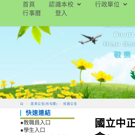
跳
首頁
認識本校
行政單位
轉
行事曆
登入
至
主
要
內
容
>
-首頁公告(勿勾選)
>
校園公告
快速連結
國立中正
●教職員入口
●學生入口