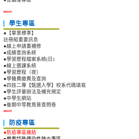
more
學生專區
●【畢業標準】
註冊組重要訊息
●線上申請重補修
●成績查詢系統
●學習歷程檔案系統(日)
●線上選課系統
●學習歷程（夜）
●學雜費繳費及查詢
●四技二專【甄選入學】校系代碼填寫
●學生評量辦法及補充規定
●中學生網站
●後期中等教育普查問卷
more
防疫專區
●防疫專區連結
●嚴重特殊傳染性肺炎專區