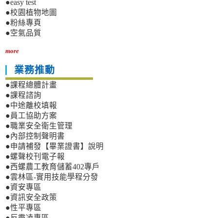
●easy test
●校園植物地圖
●粉絲專頁
●空氣品質
more
業務推動
●課程總體計畫
●課程諮詢
●中途離校填報
●員工協助方案
●職業安全衛生管理
●內部控制聲明書
●申請補發【畢業證書】說明
●螺聲校刊電子報
●西螺農工教育儲蓄402專戶
●雲林區-實用技能學程分發
●資安專區
●資訊安全政策
●性平專區
●反霸凌專區