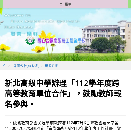
跳
選單
轉
至
主
要
內
容
>
-首頁公告(勿勾選)
>
研習活動
新北高級中學辦理「112學年度跨
高等教育單位合作」，鼓勵教師報
名參與。
一、依據教育部國民及學前教育署112年7月6日臺教國署高字第
1120082087號函核定「音樂學科中心112年學年度工作計畫」辦