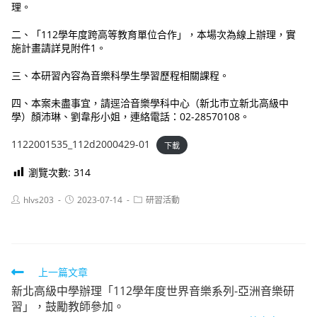
理。
二、「112學年度跨高等教育單位合作」，本場次為線上辦理，實
施計畫請詳見附件1。
三、本研習內容為音樂科學生學習歷程相關課程。
四、本案未盡事宜，請逕洽音樂學科中心（新北市立新北高級中
學）顏沛琳、劉韋彤小姐，連絡電話：02-28570108。
1122001535_112d2000429-01
下載
瀏覽次數:
314
Post
Post
Post
hlvs203
2023-07-14
研習活動
author:
published:
category:
Read
上一篇文章
新北高級中學辦理「112學年度世界音樂系列-亞洲音樂研
more
習」，鼓勵教師參加。
articles