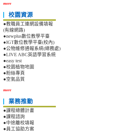
more
校園資源
●教職員工連網設備填報
(有線網路)
●newplus數位教學平臺
●IGT數位教學平臺(校內)
●公物維修通報系統(總務處)
●LIVE ABC英語學習系統
●easy test
●校園植物地圖
●粉絲專頁
●空氣品質
more
業務推動
●課程總體計畫
●課程諮詢
●中途離校填報
●員工協助方案