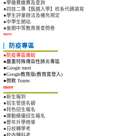
●學雜費繳費及查詢
●四技二專【甄選入學】校系代碼填寫
●學生評量辦法及補充規定
●中學生網站
●後期中等教育普查問卷
more
防疫專區
●防疫專區連結
●嚴重特殊傳染性肺炎專區
●Google meet
●Google教育版(教育雲登入)
●微軟 Teams
新生專區
more
●新生報到
●招生管道名額
●特色招生報名
●運動績優招生報名
●歷年升學榜單
●日校轉學考
●校內轉科考