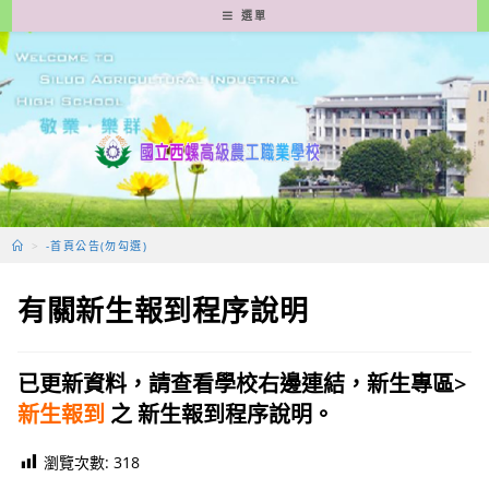
跳
選單
轉
至
主
要
內
容
>
-首頁公告(勿勾選)
有關新生報到程序說明
已更新資料，請查看學校右邊連結，新生專區>
新生報到
之 新生報到程序說明。
瀏覽次數:
318