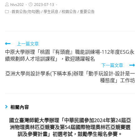
Post
Post
hlvs202
2023-07-13
author:
published:
Post
-首頁公告(勿勾選)
/
學生訊息
/
校園公告
/
重要公告
category:
Read
上一篇文章
中原大學辦理「桃園『有頭鹿』職能訓練場-112年度ESG永
more
續規劃師人才培訓課程」，歡迎踴躍報名
articles
下一篇文章
亞洲大學尚設計學系(下稱本系)辦理「動手玩設計-設計是一
種態度」工作坊
相關內容
國立臺灣師範大學辦理「中華民國參加2024年第24屆亞
洲物理奧林匹亞競賽及第54屆國際物理奧林匹亞競賽選
訓及參賽計畫」初選考試，鼓勵學生報名參賽。