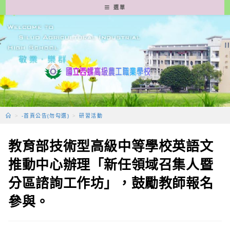
跳
選單
轉
至
主
要
內
容
>
-首頁公告(勿勾選)
>
研習活動
教育部技術型高級中等學校英語文
推動中心辦理「新任領域召集人暨
分區諮詢工作坊」，鼓勵教師報名
參與。