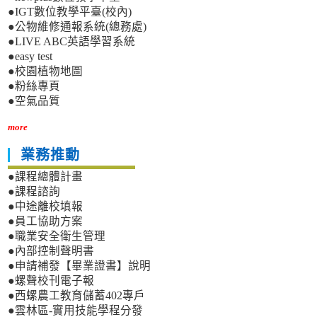
●IGT數位教學平臺(校內)
●公物維修通報系統(總務處)
●LIVE ABC英語學習系統
●easy test
●校園植物地圖
●粉絲專頁
●空氣品質
more
業務推動
●課程總體計畫
●課程諮詢
●中途離校填報
●員工協助方案
●職業安全衛生管理
●內部控制聲明書
●申請補發【畢業證書】說明
●螺聲校刊電子報
●西螺農工教育儲蓄402專戶
●雲林區-實用技能學程分發