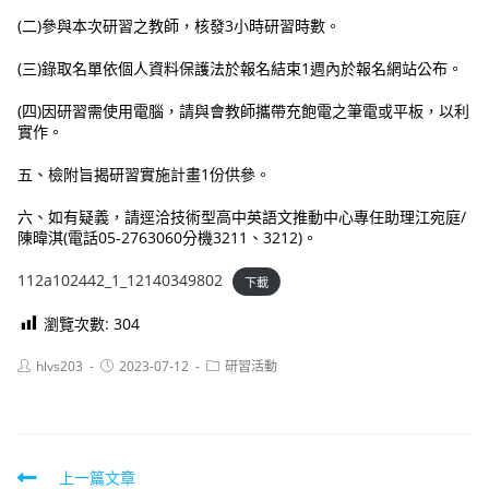
(二)參與本次研習之教師，核發3小時研習時數。
(三)錄取名單依個人資料保護法於報名結束1週內於報名網站公布。
(四)因研習需使用電腦，請與會教師攜帶充飽電之筆電或平板，以利
實作。
五、檢附旨揭研習實施計畫1份供參。
六、如有疑義，請逕洽技術型高中英語文推動中心專任助理江宛庭/
陳暐淇(電話05-2763060分機3211、3212)。
112a102442_1_12140349802
下載
瀏覽次數:
304
Post
Post
Post
hlvs203
2023-07-12
研習活動
author:
published:
category:
Read
上一篇文章