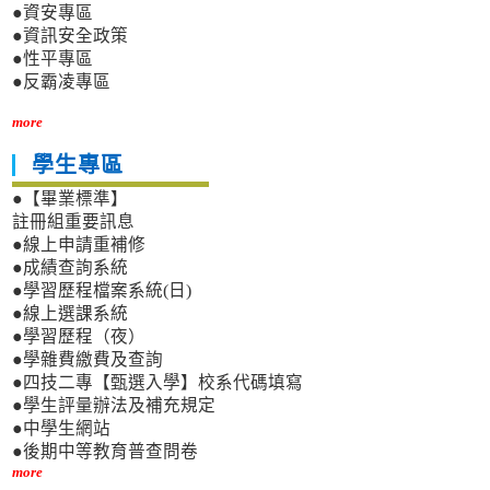
●資安專區
●資訊安全政策
●性平專區
●反霸凌專區
more
學生專區
●【畢業標準】
註冊組重要訊息
●線上申請重補修
●成績查詢系統
●學習歷程檔案系統(日)
●線上選課系統
●學習歷程（夜）
●學雜費繳費及查詢
●四技二專【甄選入學】校系代碼填寫
●學生評量辦法及補充規定
●中學生網站
●後期中等教育普查問卷
more