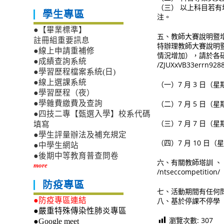
（三） 以上科目若有增
學生專區
注。
●【畢業標準】
五、教師大賽說明暨
註冊組重要訊息
特辦理教師大賽說明暨
●線上申請重補修
情況增加），請於各研習
●成績查詢系統
/ZJUXxVB33errn928
●學習歷程檔案系統(日)
●線上選課系統
（一）7 月 3 日（星期
●學習歷程（夜）
（二）7 月 5 日（星期
●學雜費繳費及查詢
●四技二專【甄選入學】校系代碼
（三）7 月 7 日（星期
填寫
●學生評量辦法及補充規定
（四）7 月 10 日（星
●中學生網站
●後期中等教育普查問卷
六、有關教師塔訓 、 競賽
more
/ntseccompetition/
防疫專區
七、活動期間有任何問題請寄信
八、基於停課不停學 
●防疫專區連結
●嚴重特殊傳染性肺炎專區
瀏覽次數:
307
●Google meet