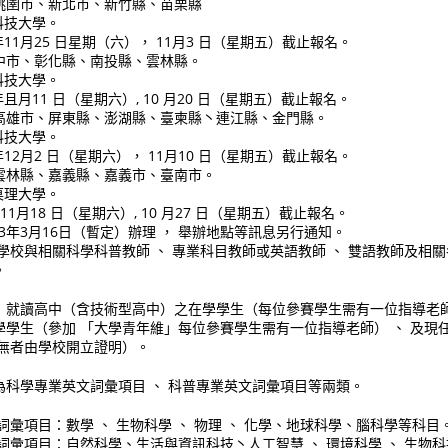
桃圉市、新北市、新竹縣、苗栗縣
科技大學。
 年11月25 日星期（六）， 11月3 日（星期五）截止報名。
中市、彰化縣、南投縣、雲林縣。
科技大學。
年且月11 日（星期六）, 10 月20 日（星期五）截止報名。
高雄市、屏東縣、澎湖縣、臺柬縣丶連江縣、金門縣。
科技大學。
 年12月2 日（星期六）， 11月10 日（星期五）截止報名。
雲林縣、嘉義縣、嘉義市、臺南市。
菓理大學。
11月18 日（星期六）, 10 月27 日（星期五）截止報名。
13年3月16日（暫定）辦理 ， 舉辦地點等訊息另行通知。
學校與相關科學科普教師 、 專業科目教師或英語教師 、 雙語教師及相關
。
：就讀高中（含技術型高中）之在學學生（每位參賽學生需有一位指導老師
學學生（參加 「大學青年維」每位參賽學生需有一位指導老師） 、 及現
，無者由學校開立證明）。
為科學專業英文詞彙項目 、 科普專業英文詞彙項目等兩類。
詞彙項目：數學 、 生物科學 、 物理 、 化學、地球科學、腦科學等科目
詞彙項目：自然科學、生活與資訊科技丶人工智慧 、 環境科學 、 生物