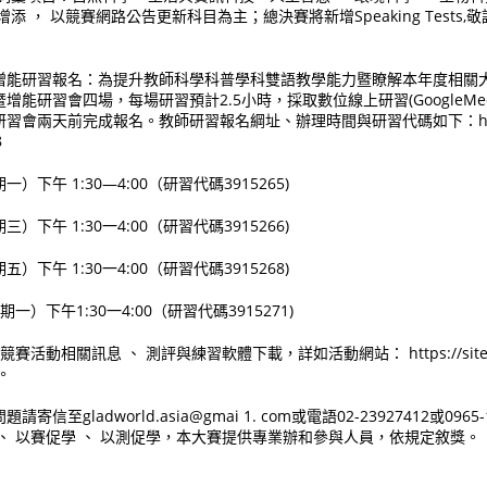
添 ， 以競賽網路公告更新科目為主；總決賽將新增Speaking Tests
增能研習報名：為提升教師科學科普學科雙語教學能力暨瞭解本年度相關
增能研習會四場，每場研習預計2.5小時，採取數位線上研習(GoogleMe
會兩天前完成報名。教師研習報名綱址、辦理時間與研習代碼如下：https://
8
一）下午 1:30—4:00（研習代碼3915265)
三）下午 1:30一4:00（研習代碼3915266)
五）下午 1:30一4:00（研習代碼3915268)
期一）下午1:30一4:00（研習代碼3915271)
活動相關訊息 、 測評與練習軟體下載，詳如活動網站： https://sites. go
 。
至gladworld.asia@gmai 1. com或電語02-23927412或0965-1
、 以賽促學 、 以測促學，本大賽提供專業辦和參與人員，依規定敘獎。