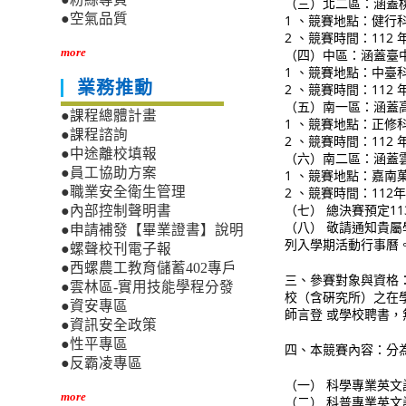
（三）北二區：涵蓋
●空氣品質
1 、競賽地點：健行
2 、競賽時間：112
more
（四）中區：涵蓋臺
1 、競賽地點：中臺
業務推動
2 、競賽時間：112 
（五）南一區：涵蓋
●課程總體計畫
1 、競賽地點：正修
●課程諮詢
2 、競賽時間：112
●中途離校填報
（六）南二區：涵蓋
●員工協助方案
1 、競賽地點：嘉南
2 、競賽時間：112年
●職業安全衛生管理
（七） 總決賽預定1
●內部控制聲明書
（八） 敬請通知貴屬
●申請補發【畢業證書】說明
列入學期活動行事曆
●螺聲校刊電子報
●西螺農工教育儲蓄402專戶
三、參賽對象與資格
●雲林區-實用技能學程分發
校（含硏究所）之在
●資安專區
師言登 或學校聘書
●資訊安全政策
●性平專區
四、本競賽內容：分
●反霸凌專區
（一） 科學專業英文
more
（二） 科普專業英文