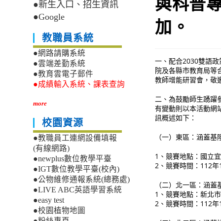
與科普
●新生入口、招生資訊
●Google
加。
教職員系統
●網路請購系統
一、配合2030雙
●雲端差勤系統
院及各縣市教育局等
●教育雲電子郵件
教師增能研習會，敬
●成績輸入系統、課表查詢
二、為鼓勵師生踴躍
more
有變動則以本活動網站公告為主
訊概述如下：
校園資源
（一）東區：涵蓋基隆
●教職員工連網設備填報
(有線網路)
1、競賽地點：國立
●newplus數位教學平臺
2、競賽時間：112
●IGT數位教學平臺(校內)
●公物維修通報系統(總務處)
（二）北一區：涵蓋
●LIVE ABC英語學習系統
1、競賽地點：新北
●easy test
2、競賽時間：112
●校園植物地圖
●粉絲專頁