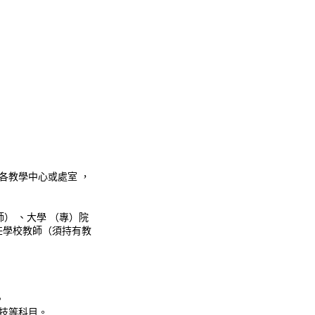
各教學中心或處室 ，
） 、大學 （專）院
任學校教師（須持有教
。
科技等科目。