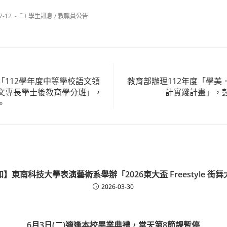
Post
7-12
學生訊息
/
教職員公告
category:
「112學年度中等學校語文領
教育部辦理112年度「學美
文專長學士後教育學分班」，
計實踐計畫」，
。
】東南科技大學表演藝術系舉辦「2026東大盃 Freestyle 街
2026-03-30
6月3日(二)適逢本校畢業典禮，當天第8節課暫停