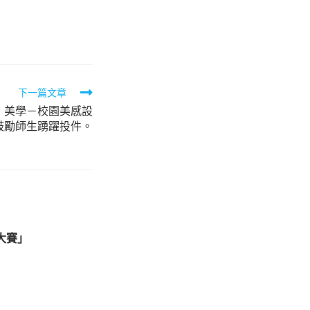
下一篇文章
．美學－校園美感設
鼓勵師生踴躍投件。
舞大賽」