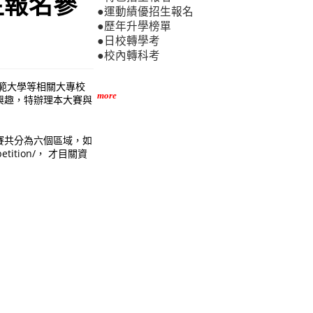
生報名參
●運動績優招生報名
●歷年升學榜單
●日校轉學考
●校內轉科考
師範大學等相關大專校
more
興趣，特辦理本大賽與
賽共分為六個區域，如
etition/， 才目關資