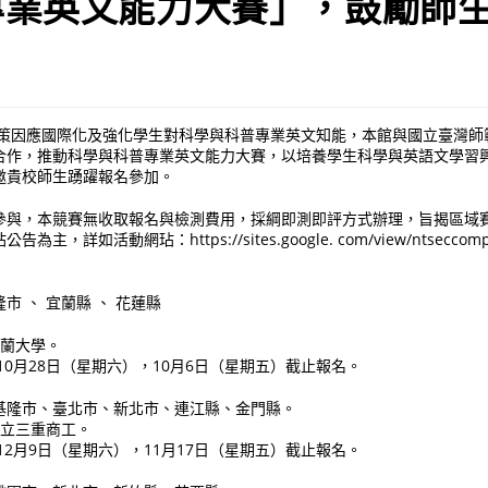
專業英文能力大賽」，鼓勵師
語政策因應國際化及強化學生對科學與科普專業英文知能，本館與國立臺灣
合作，推動科學與科普專業英文能力大賽，以培養學生科學與英語文學習
邀貴校師生踴躍報名參加。
參與，本競賽無收取報名與檢測費用，採綱即測即評方式辦理，旨揭區域
，詳如活動網玷：https://sites.google. com/view/ntseccomp
市 、 宜蘭縣 、 花蓮縣
宜蘭大學。
年10月28日（星期六），10月6日（星期五）截止報名。
基隆市、臺北市、新北市、連江縣、金門縣。
市立三重商工。
年12月9日（星期六），11月17日（星期五）截止報名。