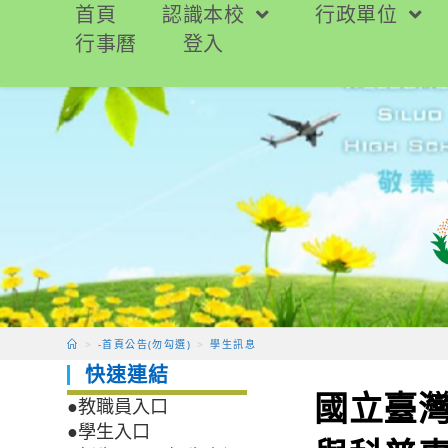
跳
首頁
認識本校
行政單位
轉
行事曆
登入
至
主
要
內
容
>
-首頁公告(勿勾選)
>
學生訊息
快速連結
國立臺灣
●教職員入口
●學生入口