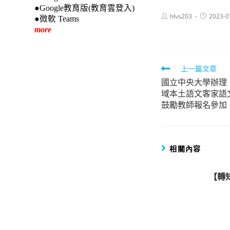
●Google教育版(教育雲登入)
Post
Post
hlvs203
2023-0
●微軟 Teams
author:
published:
more
Read
上一篇文章
國立中央大學辦理
more
域本土語文客家語
articles
鼓勵教師報名參加
相關內容
【轉知