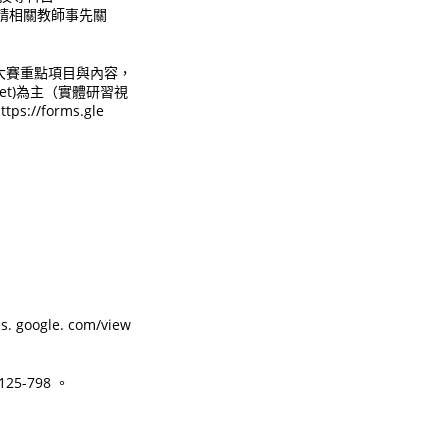
,敬請相關教師事先關
大賽重點項目與內容，
et)為主（實體研習視
forms.gle
ogle. com/view
25-798 。