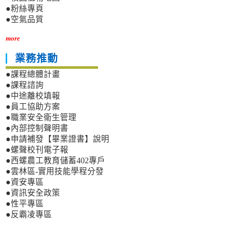
●粉絲專頁
●空氣品質
more
業務推動
●課程總體計畫
●課程諮詢
●中途離校填報
●員工協助方案
●職業安全衛生管理
●內部控制聲明書
●申請補發【畢業證書】說明
●螺聲校刊電子報
●西螺農工教育儲蓄402專戶
●雲林區-實用技能學程分發
●資安專區
●資訊安全政策
●性平專區
●反霸凌專區