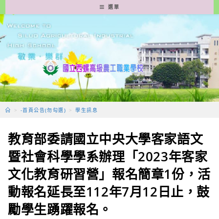
跳
選單
轉
至
主
要
內
容
>
-首頁公告(勿勾選)
>
學生訊息
教育部委請國立中央大學客家語文
暨社會科學學系辦理「2023年客家
文化教育研習營」報名簡章1份，活
動報名延長至112年7月12日止，鼓
勵學生踴躍報名。