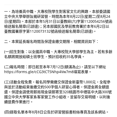
一、為培養高中職、大專校院學生對客家文化的興趣，本部委請國
立中央大學舉辦旨揭研習營，時間為本年8月22日(星期二)至8月24
日(星期四)。本部於本年5月31日以臺教綜(六)字第1120054256號函
檢送報名簡章(已諒達)；另本部國民及學前教育署於本年6月2日以
臺教國署原字第1120073132號函檢送報名簡章(已諒達)。
二、本案延長報名時間及保證金繳交期限，相關資訊如下：
(一)招生對象：以全國高中職、大專校院大學部學生為主，若有多餘
名額將開放給碩士班學生，預計招收約35名學員。
(二)報名時間：即日起至本年7月12日(額滿為止)，請至以下網址
https://forms.gle/cCG3tCT5Nhp4Vw7m8填寫表單。
(三)活動全程免費，報名同學需繳交保證金新臺幣1,000元，全程參
與並於活動結束後繳交約500字個人研習心得者，保證金將全額退
還。保證金請使用郵局現金袋郵寄至320桃園市中壢區中大路300號
國立中央大學客家系客家營工作小組收，並留存交易明細，以利後
續退費作業進行。
(四)錄取名單本年8月8日公告於研習營臉書粉絲專頁及該系網站。