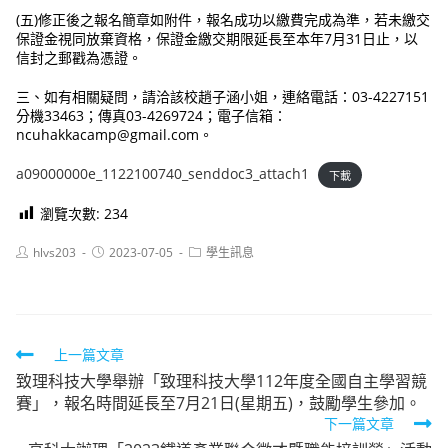
(五)修正後之報名簡章如附件，報名成功以繳費完成為準，若未繳交
保證金視同放棄資格，保證金繳交期限延長至本年7月31日止，以
信封之郵戳為憑證。
三、如有相關疑問，請洽該校趙子涵小姐，連絡電話：03-4227151
分機33463；傳真03-4269724；電子信箱：
ncuhakkacamp@gmail.com。
a09000000e_1122100740_senddoc3_attach1
下載
瀏覽次數:
234
Post
Post
Post
hlvs203
2023-07-05
學生訊息
author:
published:
category:
Read
上一篇文章
致理科技大學舉辦「致理科技大學112年度全國自主學習競
more
賽」，報名時間延長至7月21日(星期五)，鼓勵學生參加。
articles
下一篇文章