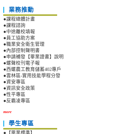
業務推動
●課程總體計畫
●課程諮詢
●中途離校填報
●員工協助方案
●職業安全衛生管理
●內部控制聲明書
●申請補發【畢業證書】說明
●螺聲校刊電子報
●西螺農工教育儲蓄402專戶
●雲林區-實用技能學程分發
●資安專區
●資訊安全政策
●性平專區
●反霸凌專區
more
學生專區
●【畢業標準】