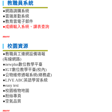
教職員系統
●網路請購系統
●雲端差勤系統
●教育雲電子郵件
●成績輸入系統、課表查詢
more
校園資源
●教職員工連網設備填報
(有線網路)
●newplus數位教學平臺
●IGT數位教學平臺(校內)
●公物維修通報系統(總務處)
●LIVE ABC英語學習系統
●easy test
●校園植物地圖
●粉絲專頁
●空氣品質
more