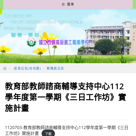
跳
選單
轉
至
主
要
內
容
>
-首頁公告(勿勾選)
>
教職員公告
教育部教師諮商輔導支持中心112
學年度第一學期《三日工作坊》實
施計畫
1120703-教育部教師諮商輔導支持中心112學年度第一學期《三日
工作坊》實施計畫
下載