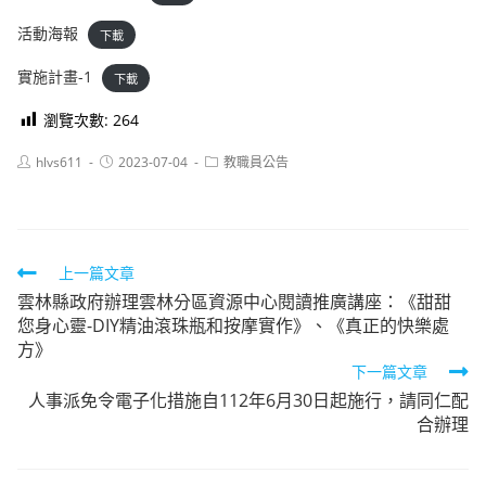
活動海報
下載
實施計畫-1
下載
瀏覽次數:
264
Post
Post
Post
hlvs611
2023-07-04
教職員公告
author:
published:
category:
Read
上一篇文章
雲林縣政府辦理雲林分區資源中心閱讀推廣講座：《甜甜
more
您身心靈-DIY精油滾珠瓶和按摩實作》、《真正的快樂處
articles
方》
下一篇文章
人事派免令電子化措施自112年6月30日起施行，請同仁配
合辦理