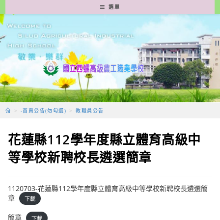
跳
選單
轉
至
主
要
內
容
>
-首頁公告(勿勾選)
>
教職員公告
花蓮縣112學年度縣立體育高級中
等學校新聘校長遴選簡章
1120703-花蓮縣112學年度縣立體育高級中等學校新聘校長遴選簡
章
下載
簡章
下載