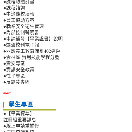
●課程總體計畫
●課程諮詢
●中途離校填報
●員工協助方案
●職業安全衛生管理
●內部控制聲明書
●申請補發【畢業證書】說明
●螺聲校刊電子報
●西螺農工教育儲蓄402專戶
●雲林區-實用技能學程分發
●資安專區
●資訊安全政策
●性平專區
●反霸凌專區
more
學生專區
●【畢業標準】
註冊組重要訊息
●線上申請重補修