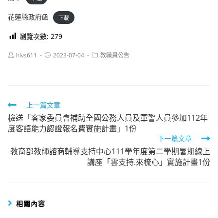
花蓮縣政府函
下載
瀏覽次數:
279
Post
Post
Post
hlvs611
2023-07-04
教職員公告
author:
published:
category:
Read
上一篇文章
檢送「客家委員會補助全國公務人員及軍警人員參加112年
more
度客語能力認證報名費實施計畫」1份
articles
下一篇文章
教育部教師諮商輔導支持中心111學年度第二學期暑期線上
講座「雲支持.來梳心」實施計畫1份
相關內容