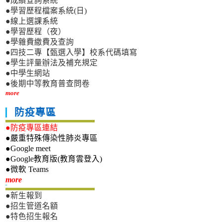
●成績查詢系統
●學習歷程檔案系統(日)
●線上選課系統
●學習歷程（夜）
●學雜費繳費及查詢
●四技二專【甄選入學】校系代碼填寫
●學生評量辦法及補充規定
●中學生網站
●後期中等教育普查問卷
more
防疫專區
●防疫專區連結
●嚴重特殊傳染性肺炎專區
●Google meet
●Google教育版(教育雲登入)
●微軟 Teams
新生專區
more
●新生報到
●招生管道名額
●特色招生報名