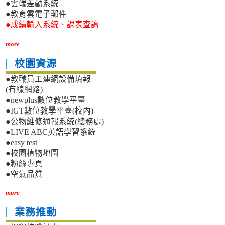
●雲端差勤系統
●教育雲電子郵件
●成績輸入系統、課表查詢
more
校園資源
●教職員工連網設備填報
(有線網路)
●newplus數位教學平臺
●IGT數位教學平臺(校內)
●公物維修通報系統(總務處)
●LIVE ABC英語學習系統
●easy test
●校園植物地圖
●粉絲專頁
●空氣品質
more
業務推動