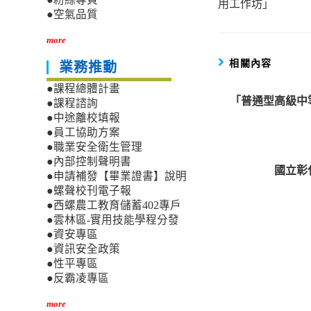
用工作坊」
articles
●空氣品質
more
相關內容
業務推動
●課程總體計畫
「普通型高級中
●課程諮詢
●中途離校填報
●員工協助方案
●職業安全衛生管理
●內部控制聲明書
國立彰
●申請補發【畢業證書】說明
●螺聲校刊電子報
●西螺農工教育儲蓄402專戶
●雲林區-實用技能學程分發
●資安專區
●資訊安全政策
●性平專區
●反霸凌專區
more