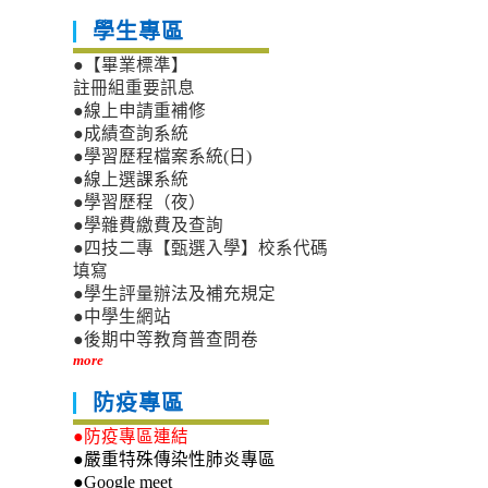
學生專區
●【畢業標準】
註冊組重要訊息
●線上申請重補修
●成績查詢系統
●學習歷程檔案系統(日)
●線上選課系統
●學習歷程（夜）
●學雜費繳費及查詢
●四技二專【甄選入學】校系代碼
填寫
●學生評量辦法及補充規定
●中學生網站
●後期中等教育普查問卷
more
防疫專區
●防疫專區連結
●嚴重特殊傳染性肺炎專區
●Google meet