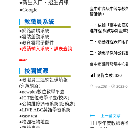
●新生入口、招生資訊
臺中巿高級中等學校
●Google
習活動。
教職員系統
一、依據「臺中市高級
進課程 與教學計畫
●網路請購系統
●雲端差勤系統
二、活動課程表如附
●教育雲電子郵件
●成績輸入系統、課表查詢
三、請惠予教師公假
more
台中市課程發展中心群
校園資源
瀏覽次數:
320
●教職員工連網設備填報
(有線網路)
Post
Post
hlvs203
2023-0
author:
published:
●newplus數位教學平臺
●IGT數位教學平臺(校內)
●公物維修通報系統(總務處)
●LIVE ABC英語學習系統
Read
上一篇文章
●easy test
●校園植物地圖
111學年度教師
more
●粉絲專頁