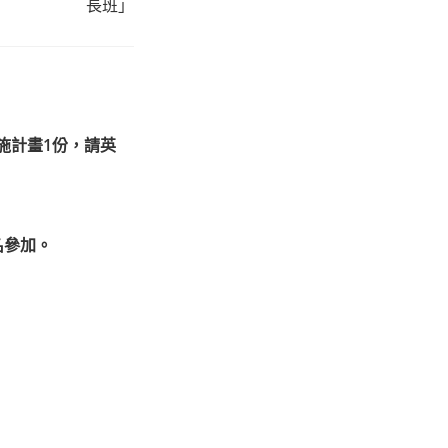
長班」
施計畫1份，請英
名參加。