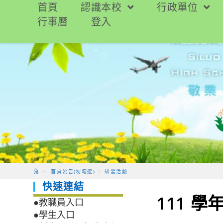
跳
首頁
認識本校
行政單位
轉
行事曆
登入
至
主
要
內
容
>
-首頁公告(勿勾選)
>
研習活動
快速連結
111 
●教職員入口
●學生入口